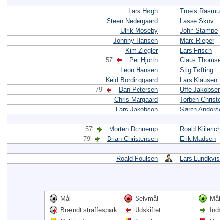
Lars Høgh
Troels Rasmu
Steen Nedergaard
Lasse Skov
Ulrik Moseby
John Stampe
Johnny Hansen
Marc Rieper
Kim Ziegler
Lars Frisch
57'
Per Hjorth
Claus Thoms
Leon Hansen
Stig Tøfting
Keld Bordinggaard
Lars Klausen
79'
Dan Petersen
Uffe Jakobse
Chris Margaard
Torben Christ
Lars Jakobsen
Søren Anders
57'
Morten Donnerup
Roald Kiileric
79'
Brian Christensen
Erik Madsen
Roald Poulsen
Lars Lundkvis
Mål
Selvmål
Mål
Brændt straffespark
Udskiftet
Ind