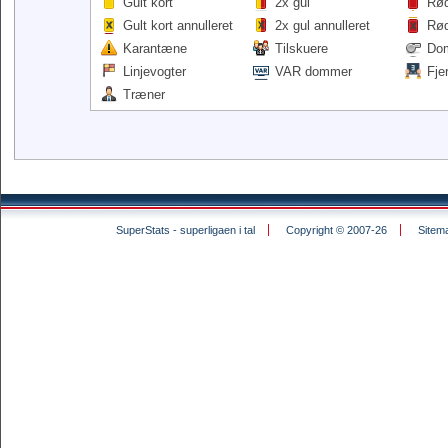
Gult kort
2x gul
Rød
Gult kort annulleret
2x gul annulleret
Rød
Karantæne
Tilskuere
Do
Linjevogter
VAR dommer
Fje
Træner
SuperStats - superligaen i tal
Copyright © 2007-26
Sitem