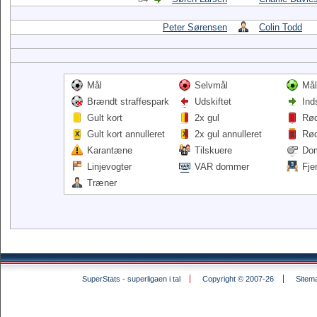
Peter Sørensen
Colin Todd
Mål
Selvmål
Mål
Brændt straffespark
Udskiftet
Ind
Gult kort
2x gul
Rød
Gult kort annulleret
2x gul annulleret
Rød
Karantæne
Tilskuere
Do
Linjevogter
VAR dommer
Fje
Træner
SuperStats - superligaen i tal
Copyright © 2007-26
Sitem