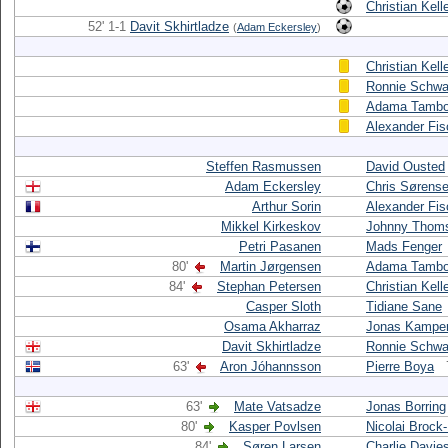
Christian Kell
52' 1-1
Davit Skhirtladze
(
Adam Eckersley
)
Christian Kell
Ronnie Schwa
Adama Tambo
Alexander Fis
Steffen Rasmussen
David Ousted
Adam Eckersley
Chris Sørens
Arthur Sorin
Alexander Fis
Mikkel Kirkeskov
Johnny Thom
Petri Pasanen
Mads Fenger
80'
Martin Jørgensen
Adama Tambo
84'
Stephan Petersen
Christian Kell
Casper Sloth
Tidiane Sane
Osama Akharraz
Jonas Kampe
Davit Skhirtladze
Ronnie Schwa
63'
Aron Jóhannsson
Pierre Boya
63'
Mate Vatsadze
Jonas Borring
80'
Kasper Povlsen
Nicolai Broc
84'
Søren Larsen
Charlie Davie