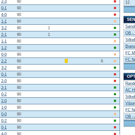
2-3
90
12.
0-1
90
4-0
90
SE
1-1
90
Sønde
3-2
90
1
OB -
2-1
90
1
Silke
1-1
90
Brønd
1-2
90
FC Mi
0-0
90
FC No
2-2
90
6
3-2
90
0-1
90
OP
2-0
90
Rand
2-1
90
AC Ho
0-2
90
Silke
2-0
90
Vibor
1-0
90
FC No
0-0
90
OB -
0-2
90
0-1
90
4-0
90