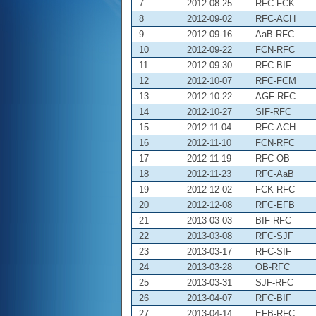
7
2012-08-25
RFC-FCK
8
2012-09-02
RFC-ACH
9
2012-09-16
AaB-RFC
10
2012-09-22
FCN-RFC
11
2012-09-30
RFC-BIF
12
2012-10-07
RFC-FCM
13
2012-10-22
AGF-RFC
14
2012-10-27
SIF-RFC
15
2012-11-04
RFC-ACH
16
2012-11-10
FCN-RFC
17
2012-11-19
RFC-OB
18
2012-11-23
RFC-AaB
19
2012-12-02
FCK-RFC
20
2012-12-08
RFC-EFB
21
2013-03-03
BIF-RFC
22
2013-03-08
RFC-SJF
23
2013-03-17
RFC-SIF
24
2013-03-28
OB-RFC
25
2013-03-31
SJF-RFC
26
2013-04-07
RFC-BIF
27
2013-04-14
EFB-RFC