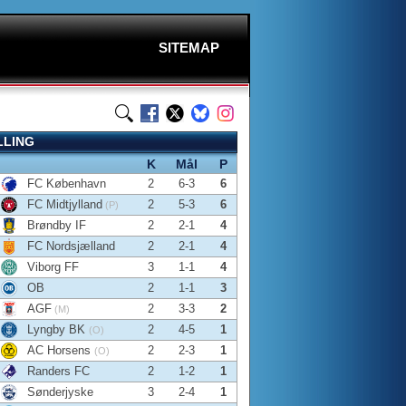
SITEMAP
LLING
K
Mål
P
FC København
2
6-3
6
FC Midtjylland
2
5-3
6
(P)
Brøndby IF
2
2-1
4
FC Nordsjælland
2
2-1
4
Viborg FF
3
1-1
4
OB
2
1-1
3
AGF
2
3-3
2
(M)
Lyngby BK
2
4-5
1
(O)
AC Horsens
2
2-3
1
(O)
Randers FC
2
1-2
1
Sønderjyske
3
2-4
1