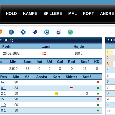
HOLD
KAMPE
SPILLERE
MÅL
KORT
ANDRE
B:
RFC
)
STI
Født
Land
Højde
1.
26.02.1982
180 cm
2.
pe
Min
Start
Ind
Ud
Gul
Rød
Straf
KD
3.
2.919
33
0
2
3
0
13
0
4.
5.
Res
Min
Mål
Assist
Kort
Skiftet
Straf
6.
6-1
90
7.
0-1
84
8.
2-1
90
3
2-1
90
9.
1-0
90
10.
0-1
90
11.