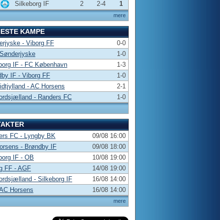
Silkeborg IF
2
2-4
1
mere
NESTE KAMPE
rjyske - Viborg FF
0-0
 Sønderjyske
1-0
borg IF - FC København
1-3
by IF - Viborg FF
1-0
dtjylland - AC Horsens
2-1
rdsjælland - Randers FC
1-0
TAKTER
ers FC - Lyngby BK
09/08 16:00
rsens - Brøndby IF
09/08 18:00
borg IF - OB
10/08 19:00
g FF - AGF
14/08 19:00
rdsjælland - Silkeborg IF
16/08 14:00
 AC Horsens
16/08 14:00
mere