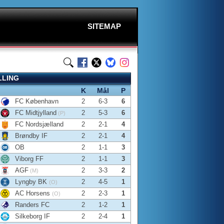
SITEMAP
LLING
K
Mål
P
FC København
2
6-3
6
FC Midtjylland
2
5-3
6
(P)
FC Nordsjælland
2
2-1
4
Brøndby IF
2
2-1
4
OB
2
1-1
3
Viborg FF
2
1-1
3
AGF
2
3-3
2
(M)
Lyngby BK
2
4-5
1
(O)
AC Horsens
2
2-3
1
(O)
Randers FC
2
1-2
1
Silkeborg IF
2
2-4
1