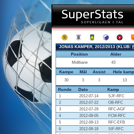
JONAS KAMPER, 2012/2013 (KLUB:
Position
Alder
Midtbane
43
Kampe
Mål
Assist
Hele kam
30
3
3
13
Runde
Dato
Kamp
1
2012-07-14
SJF-RFC
2
2012-07-22
OB-RFC
3
2012-07-29
RFC-AGF
4
2012-08-05
FCM-RFC
5
2012-08-13
RFC-EFB
6
2012-08-18
SIF-RFC