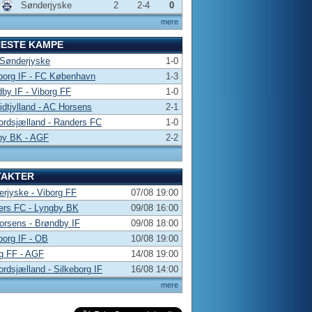
Sønderjyske
2
2-4
0
mere
NESTE KAMPE
 Sønderjyske
1-0
borg IF - FC København
1-3
by IF - Viborg FF
1-0
dtjylland - AC Horsens
2-1
rdsjælland - Randers FC
1-0
by BK - AGF
2-2
TAKTER
rjyske - Viborg FF
07/08 19:00
ers FC - Lyngby BK
09/08 16:00
rsens - Brøndby IF
09/08 18:00
borg IF - OB
10/08 19:00
g FF - AGF
14/08 19:00
rdsjælland - Silkeborg IF
16/08 14:00
mere