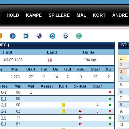
HOLD
KAMPE
SPILLERE
MÅL
KORT
ANDRE
RFC
)
STI
Født
Land
Højde
1.
03.05.1983
184 cm
2.
pe
Min
Start
Ind
Ud
Gul
Rød
Straf
KD
3.
2.278
27
3
14
7
0
35
2
4.
5.
Res
Min
Mål
Assist
Kort
Skiftet
Straf
6.
6-1
90
1
7.
0-1
90
8.
2-1
90
4
2-1
82
6
9.
1-0
77
10.
0-1
81
11.