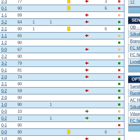
2-3
77
3
12.
0-1
90
6
1-1
89
SE
3-2
64
1
1
OB -
2-1
90
1
6
Silke
1-1
65
Brønd
1-2
90
FC Mi
0-0
67
FC No
2-2
90
Lyng
3-2
79
0-1
81
2-0
74
OP
2-1
90
Sønde
0-2
59
Rand
2-0
90
AC Ho
1-0
90
1
Silke
0-0
10
Vibor
0-2
12
1
FC No
0-1
90
0-0
90
6
1-0
86