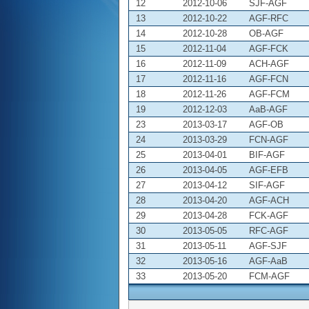
12
2012-10-06
SJF-AGF
13
2012-10-22
AGF-RFC
14
2012-10-28
OB-AGF
15
2012-11-04
AGF-FCK
16
2012-11-09
ACH-AGF
17
2012-11-16
AGF-FCN
18
2012-11-26
AGF-FCM
19
2012-12-03
AaB-AGF
23
2013-03-17
AGF-OB
24
2013-03-29
FCN-AGF
25
2013-04-01
BIF-AGF
26
2013-04-05
AGF-EFB
27
2013-04-12
SIF-AGF
28
2013-04-20
AGF-ACH
29
2013-04-28
FCK-AGF
30
2013-05-05
RFC-AGF
31
2013-05-11
AGF-SJF
32
2013-05-16
AGF-AaB
33
2013-05-20
FCM-AGF