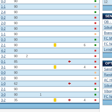
0-3
90
12.
1-1
90
2-4
90
SE
0-2
90
OB -
2-0
90
Silke
0-2
90
Brønd
1-1
90
FC Mi
0-3
90
FC No
2-1
90
6
Lyng
4-2
90
3-2
90
2
0-1
85
OP
3-1
90
4
Sønde
0-0
90
Rand
0-0
90
AC Ho
1-0
62
Silke
2-1
90
Vibor
3-0
90
1
FC No
3-2
35
4