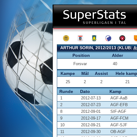
ARTHUR SORIN, 2012/2013 (KLUB:
A
Position
Alder
Forsvar
40
Kampe
Mål
Assist
Hele kam
25
2
2
21
Runde
Dato
Kamp
1
2012-07-13
AGF-AaB
2
2012-07-23
AGF-EFB
8
2012-09-01
SIF-AGF
9
2012-09-17
AGF-FCM
10
2012-09-21
AGF-SJF
11
2012-09-30
OB-AGF