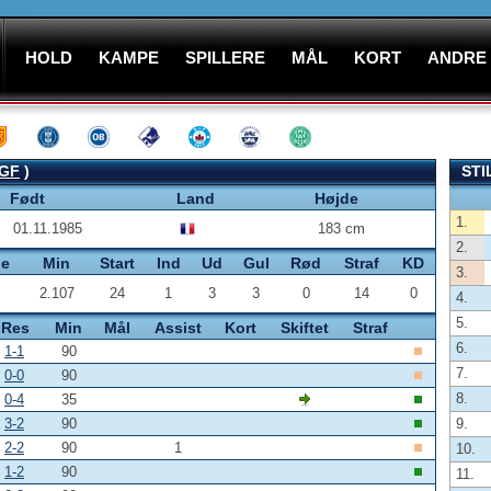
HOLD
KAMPE
SPILLERE
MÅL
KORT
ANDRE
GF
)
STI
Født
Land
Højde
1.
01.11.1985
183 cm
2.
pe
Min
Start
Ind
Ud
Gul
Rød
Straf
KD
3.
2.107
24
1
3
3
0
14
0
4.
5.
Res
Min
Mål
Assist
Kort
Skiftet
Straf
6.
1-1
90
7.
0-0
90
8.
0-4
35
3-2
90
9.
2-2
90
1
10.
1-2
90
11.