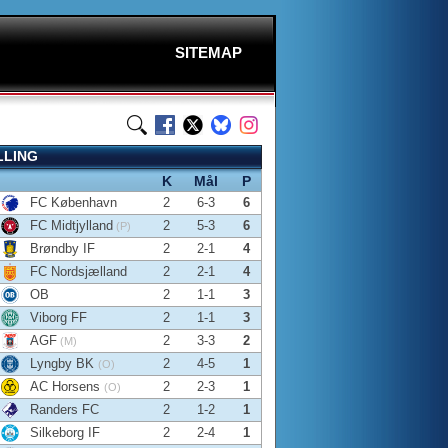
SITEMAP
LLING
K
Mål
P
FC København
2
6-3
6
FC Midtjylland
2
5-3
6
(P)
Brøndby IF
2
2-1
4
FC Nordsjælland
2
2-1
4
OB
2
1-1
3
Viborg FF
2
1-1
3
AGF
2
3-3
2
(M)
Lyngby BK
2
4-5
1
(O)
AC Horsens
2
2-3
1
(O)
Randers FC
2
1-2
1
Silkeborg IF
2
2-4
1