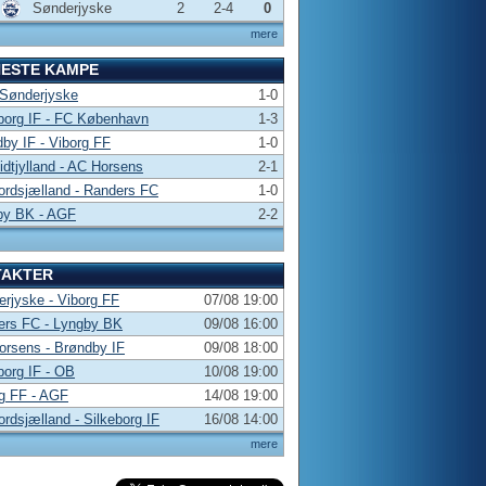
Sønderjyske
2
2-4
0
mere
NESTE KAMPE
 Sønderjyske
1-0
borg IF - FC København
1-3
by IF - Viborg FF
1-0
dtjylland - AC Horsens
2-1
rdsjælland - Randers FC
1-0
by BK - AGF
2-2
TAKTER
rjyske - Viborg FF
07/08 19:00
ers FC - Lyngby BK
09/08 16:00
rsens - Brøndby IF
09/08 18:00
borg IF - OB
10/08 19:00
g FF - AGF
14/08 19:00
rdsjælland - Silkeborg IF
16/08 14:00
mere