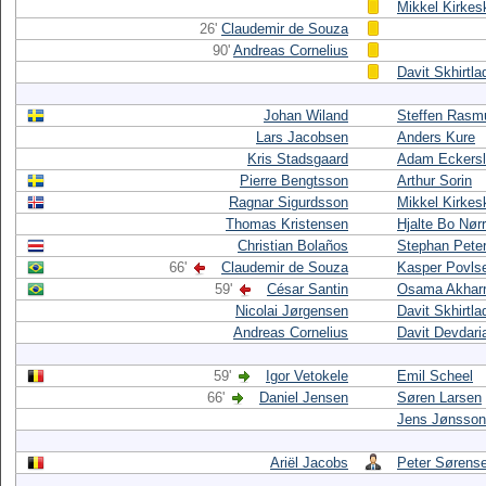
Mikkel Kirkes
26'
Claudemir de Souza
90'
Andreas Cornelius
Davit Skhirtla
Johan Wiland
Steffen Rasm
Lars Jacobsen
Anders Kure
Kris Stadsgaard
Adam Eckers
Pierre Bengtsson
Arthur Sorin
Ragnar Sigurdsson
Mikkel Kirkes
Thomas Kristensen
Hjalte Bo Nør
Christian Bolaños
Stephan Pete
66'
Claudemir de Souza
Kasper Povls
59'
César Santin
Osama Akhar
Nicolai Jørgensen
Davit Skhirtla
Andreas Cornelius
Davit Devdari
59'
Igor Vetokele
Emil Scheel
66'
Daniel Jensen
Søren Larsen
Jens Jønsson
Ariël Jacobs
Peter Sørens