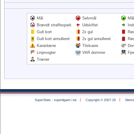
Mål
Selvmål
Mål
Brændt straffespark
Udskiftet
Ind
Gult kort
2x gul
Rød
Gult kort annulleret
2x gul annulleret
Rød
Karantæne
Tilskuere
Do
Linjevogter
VAR dommer
Fje
Træner
SuperStats - superligaen i tal
Copyright © 2007-26
Sitem