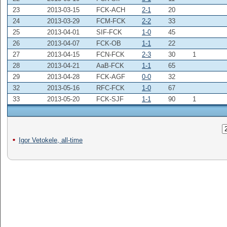
23
2013-03-15
FCK-ACH
2-1
20
24
2013-03-29
FCM-FCK
2-2
33
25
2013-04-01
SIF-FCK
1-0
45
26
2013-04-07
FCK-OB
1-1
22
27
2013-04-15
FCN-FCK
2-3
30
1
28
2013-04-21
AaB-FCK
1-1
65
29
2013-04-28
FCK-AGF
0-0
32
32
2013-05-16
RFC-FCK
1-0
67
33
2013-05-20
FCK-SJF
1-1
90
1
Igor Vetokele, all-time