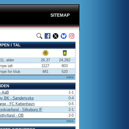
SITEMAP
PEN I TAL
-11, alder
26,37
24,282
pe ialt
1127
803
pe for klub
481
520
mere
NDEN
- AaB
1-1
by BK - Sønderjyske
0-4
øge - FC København
0-5
rdsjælland - Silkeborg IF
2-1
dtjylland - OB
2-0
mere