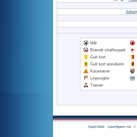
Johnn
Mål
Brændt straffespark
Gult kort
Gult kort annulleret
Karantæne
Linjevogter
Træner
SuperStats - superligaen i tal