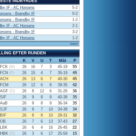
ESTE INDBYRDES
by IF - AC Horsens
5-2
rsens - Brøndby IF
0-2
rsens - Brøndby IF
1-2
by IF - AC Horsens
2-1
rsens - Brøndby IF
3-2
by IF - AC Horsens
1-2
mere
LLING EFTER RUNDEN
K
V
U
T
Mål
P
FCK
(M)
26
16
7
3
45-19
55
FCN
(P)
26
15
4
7
35-19
49
ACH
26
13
6
7
40-30
45
FCM
26
12
6
8
39-35
42
AGF
(O)
26
8
12
6
31-26
36
SIF
26
9
8
9
40-38
35
AaB
26
9
8
9
36-34
35
SJF
26
9
7
10
34-38
34
BIF
26
8
8
10
28-31
32
OB
26
7
6
13
37-43
27
LBK
26
6
4
16
26-45
22
HBK
(O)
26
3
6
17
25-58
15