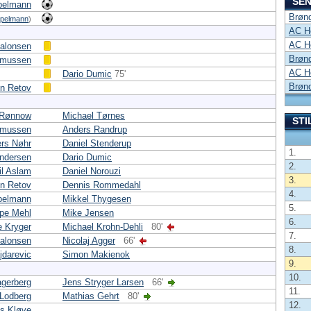
SEN
pelmann
Brønd
Spelmann
)
AC Ho
AC Ho
alonsen
Brønd
smussen
AC Ho
Dario Dumic
75'
Brønd
in Retov
 Rønnow
Michael Tørnes
STI
smussen
Anders Randrup
rs Nøhr
Daniel Stenderup
1.
Andersen
Dario Dumic
2.
il Aslam
Daniel Norouzi
3.
in Retov
Dennis Rommedahl
4.
pelmann
Mikkel Thygesen
5.
pe Mehl
Mike Jensen
6.
e Kryger
Michael Krohn-Dehli
80'
7.
alonsen
Nicolaj Agger
66'
8.
jdarevic
Simon Makienok
9.
10.
gerberg
Jens Stryger Larsen
66'
11.
 Lodberg
Mathias Gehrt
80'
12.
ls Kløve