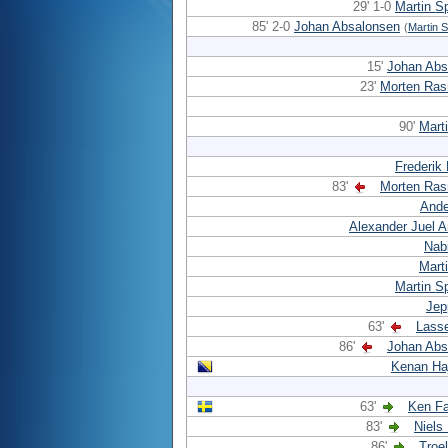
29' 1-0
Martin S
85' 2-0
Johan Absalonsen
(
Martin 
15'
Johan Abs
23'
Morten Ra
90'
Mart
Frederik
83'
Morten Ra
Ande
Alexander Juel 
Nab
Mart
Martin S
Jep
63'
Lass
86'
Johan Abs
Kenan Ha
63'
Ken Fa
83'
Niels
86'
Troe