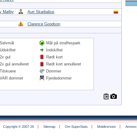
y Mølby
Auri Skarbalius
Clarence Goodson
Selvmål
Mål på straffespark
Udskiftet
Indskiftet
2x gul
Rødt kort
2x gul annulleret
Rødt kort annulleret
Tilskuere
Dommer
VAR dommer
Fjerdedommer
Copyright © 2007-26
Sitemap
Om SuperStats
Mobilversion
Annoncø