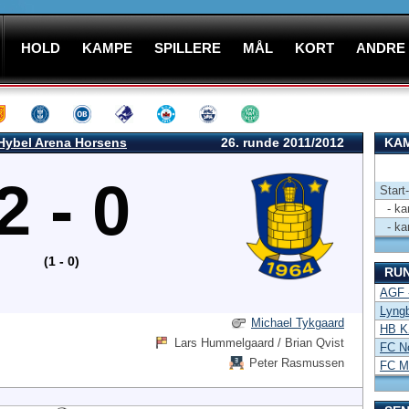
HOLD
KAMPE
SPILLERE
MÅL
KORT
ANDRE
Hybel Arena Horsens
26. runde 2011/2012
KAM
2 - 0
Start
- kam
- kam
(1 - 0)
RU
AGF 
Lyng
Michael Tykgaard
HB K
Lars Hummelgaard / Brian Qvist
FC No
Peter Rasmussen
FC Mi