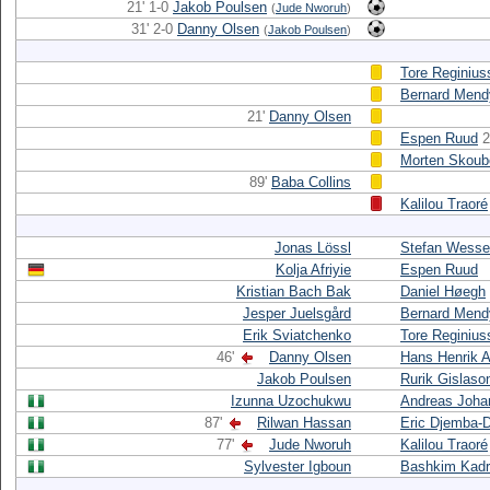
21' 1-0
Jakob Poulsen
(
Jude Nworuh
)
31' 2-0
Danny Olsen
(
Jakob Poulsen
)
Tore Reginius
Bernard Mend
21'
Danny Olsen
Espen Ruud
2
Morten Skoub
89'
Baba Collins
Kalilou Traoré
Jonas Lössl
Stefan Wesse
Kolja Afriyie
Espen Ruud
Kristian Bach Bak
Daniel Høegh
Jesper Juelsgård
Bernard Mend
Erik Sviatchenko
Tore Reginius
46'
Danny Olsen
Hans Henrik 
Jakob Poulsen
Rurik Gislaso
Izunna Uzochukwu
Andreas Joha
87'
Rilwan Hassan
Eric Djemba-
77'
Jude Nworuh
Kalilou Traoré
Sylvester Igboun
Bashkim Kadri