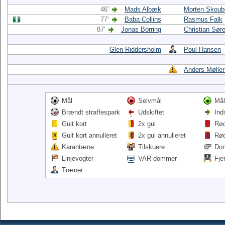
46'
Mads Albæk
Morten Skoub
77'
Baba Collins
Rasmus Falk
87'
Jonas Borring
Christian Sør
Glen Riddersholm
Poul Hansen
Anders Møller
Mål
Selvmål
Mål
Brændt straffespark
Udskiftet
Ind
Gult kort
2x gul
Rød
Gult kort annulleret
2x gul annulleret
Rød
Karantæne
Tilskuere
Do
Linjevogter
VAR dommer
Fje
Træner