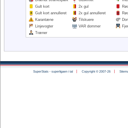
Gult kort
2x gul
Rød
Gult kort annulleret
2x gul annulleret
Rød
Karantæne
Tilskuere
Do
Linjevogter
VAR dommer
Fje
Træner
SuperStats - superligaen i tal
Copyright © 2007-26
Sitem