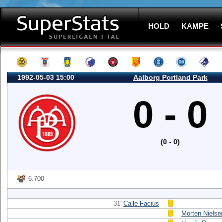
HOLD
KAMPE
1992-05-03 15:00
Aalborg Portland Park
0 - 0
(0 - 0)
6.700
31'
Calle Facius
Morten Nielse