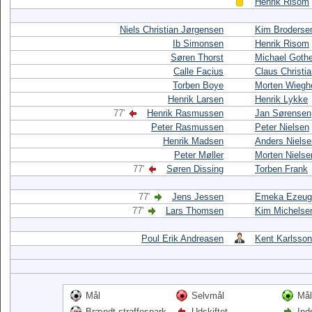
Henrik Risom
Niels Christian Jørgensen
Kim Broderse
Ib Simonsen
Henrik Risom
Søren Thorst
Michael Goth
Calle Facius
Claus Christi
Torben Boye
Morten Wiegh
Henrik Larsen
Henrik Lykke
77'
Henrik Rasmussen
Jan Sørensen
Peter Rasmussen
Peter Nielsen
Henrik Madsen
Anders Nielse
Peter Møller
Morten Nielse
77'
Søren Dissing
Torben Frank
77'
Jens Jessen
Emeka Ezeug
77'
Lars Thomsen
Kim Michelse
Poul Erik Andreasen
Kent Karlsson
Mål
Selvmål
Mål
Brændt straffespark
Udskiftet
Ind