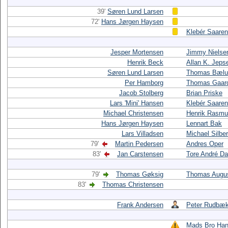
39'
Søren Lund Larsen
72'
Hans Jørgen Haysen
Klebér Saare
Jesper Mortensen
Jimmy Nielse
Henrik Beck
Allan K. Jeps
Søren Lund Larsen
Thomas Bæl
Per Hamborg
Thomas Gaar
Jacob Stolberg
Brian Priske
Lars 'Mini' Hansen
Klebér Saare
Michael Christensen
Henrik Rasm
Hans Jørgen Haysen
Lennart Bak
Lars Villadsen
Michael Silbe
79'
Martin Pedersen
Andres Oper
83'
Jan Carstensen
Tore André D
79'
Thomas Gøksig
Thomas Augus
83'
Thomas Christensen
Frank Andersen
Peter Rudbæ
Mads Bro Ha