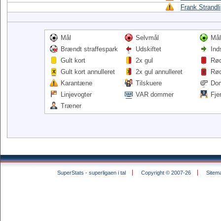
Frank Strandli
Mål
Selvmål
Mål
Brændt straffespark
Udskiftet
Ind
Gult kort
2x gul
Rød
Gult kort annulleret
2x gul annulleret
Rød
Karantæne
Tilskuere
Do
Linjevogter
VAR dommer
Fje
Træner
SuperStats - superligaen i tal
Copyright © 2007-26
Sitem