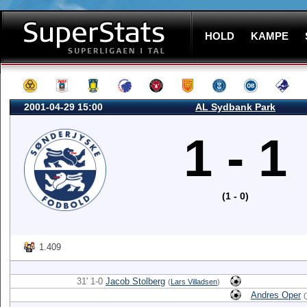
HOLD
KAMPE
2001-04-29 15:00
AL Sydbank Park
1 - 1
(1 - 0)
1.409
31' 1-0
Jacob Stolberg
(
Lars Villadsen
)
Andres Oper
(