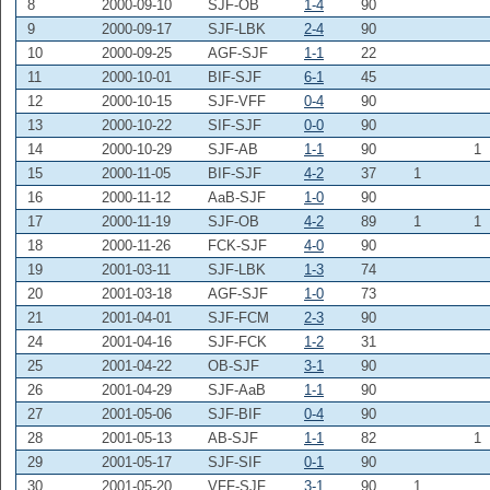
8
2000-09-10
SJF-OB
1-4
90
9
2000-09-17
SJF-LBK
2-4
90
10
2000-09-25
AGF-SJF
1-1
22
11
2000-10-01
BIF-SJF
6-1
45
12
2000-10-15
SJF-VFF
0-4
90
13
2000-10-22
SIF-SJF
0-0
90
14
2000-10-29
SJF-AB
1-1
90
1
15
2000-11-05
BIF-SJF
4-2
37
1
16
2000-11-12
AaB-SJF
1-0
90
17
2000-11-19
SJF-OB
4-2
89
1
1
18
2000-11-26
FCK-SJF
4-0
90
19
2001-03-11
SJF-LBK
1-3
74
20
2001-03-18
AGF-SJF
1-0
73
21
2001-04-01
SJF-FCM
2-3
90
24
2001-04-16
SJF-FCK
1-2
31
25
2001-04-22
OB-SJF
3-1
90
26
2001-04-29
SJF-AaB
1-1
90
27
2001-05-06
SJF-BIF
0-4
90
28
2001-05-13
AB-SJF
1-1
82
1
29
2001-05-17
SJF-SIF
0-1
90
30
2001-05-20
VFF-SJF
3-1
90
1