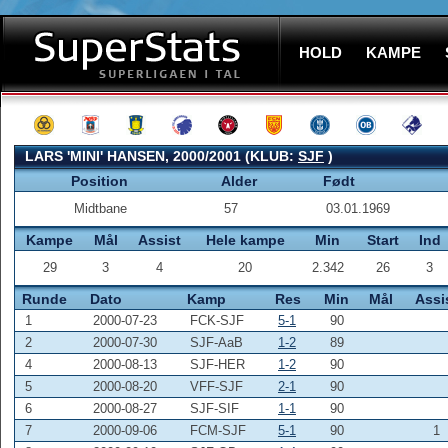
HOLD
KAMPE
LARS 'MINI' HANSEN, 2000/2001 (KLUB:
SJF
)
Position
Alder
Født
Midtbane
57
03.01.1969
Kampe
Mål
Assist
Hele kampe
Min
Start
Ind
29
3
4
20
2.342
26
3
Runde
Dato
Kamp
Res
Min
Mål
Assi
1
2000-07-23
FCK-SJF
5-1
90
2
2000-07-30
SJF-AaB
1-2
89
4
2000-08-13
SJF-HER
1-2
90
5
2000-08-20
VFF-SJF
2-1
90
6
2000-08-27
SJF-SIF
1-1
90
7
2000-09-06
FCM-SJF
5-1
90
1