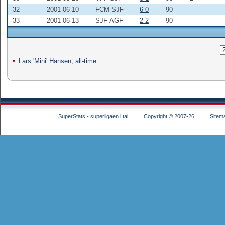
32
2001-06-10
FCM-SJF
6-0
90
33
2001-06-13
SJF-AGF
2-2
90
Lars 'Mini' Hansen, all-time
SuperStats - superligaen i tal
Copyright © 2007-26
Sitem