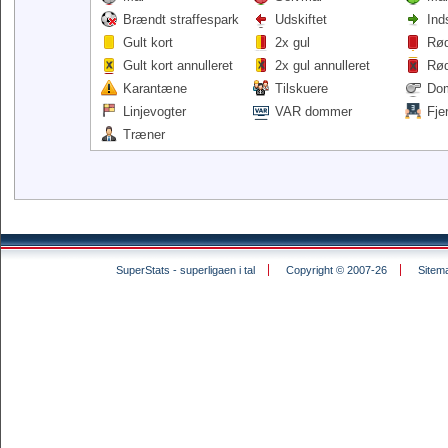
Brændt straffespark
Udskiftet
Ind
Gult kort
2x gul
Rød
Gult kort annulleret
2x gul annulleret
Rød
Karantæne
Tilskuere
Do
Linjevogter
VAR dommer
Fje
Træner
SuperStats - superligaen i tal
Copyright © 2007-26
Sitem