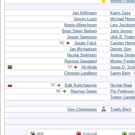
Morten Pandu
Jan Hoffmann
Karim Zaza
Steven Lustü
Michael Hem
Martin Albrechtsen
Lars Jacobse
Brian Steen Nielsen
Jann Jensen
Jesper Sørensen
Ulrik B. Pede
86'
Jesper Falck
Carsten Hem
Jan Michaelsen
Dennis Siim
Nicolai Stokholm
Andrew Temb
Rasmus Daugaard
Morten Pandu
79'
Ali Akida
Jonas D. Sch
Christian Lundberg
Søren Berg
79'
Edik Kortchaguine
Nicolai Wael
86'
Rasmus Green
Per Pedersen
Torben Sangil
Ove Christensen
Troels Bech
Mål
Selvmål
Mål