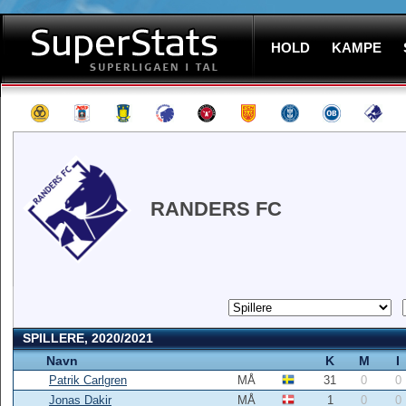
HOLD
KAMPE
RANDERS FC
SPILLERE, 2020/2021
Navn
K
M
I
Patrik Carlgren
MÅ
31
0
0
Jonas Dakir
MÅ
1
0
0