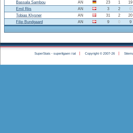
Bassala Sambou
AN
23
1
19
Emil Riis
AN
3
2
0
Tobias Klysner
AN
31
2
20
Filip Bundgaard
AN
9
0
9
SuperStats - superligaen i tal
Copyright © 2007-26
Sitem