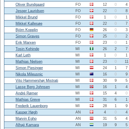
Oliver Bundgaard
FO
12
0
4
Jesper Lauridsen
FO
22
0
8
Mikkel Brund
FO
1
0
1
Mikkel Kallesøe
FO
22
0
7
Björn Kopplin
FO
26
0
3
Simon Graves
FO
25
0
2
Erik Marxen
FO
23
0
1
Tosin Kehinde
MI
26
2
7
Karl Leth
MI
1
0
1
Mathias Nielsen
MI
23
0
11
Simon Piesinger
MI
24
1
7
Nikola Mileusnic
MI
16
0
9
Vito Hammershøj Mistrati
MI
30
9
5
Lasse Berg Johnsen
MI
16
1
4
André Rømer
MI
15
4
0
Mathias Greve
MI
31
6
1
Frederik Lauenborg
MI
28
1
9
Kasper Høgh
AN
4
0
4
Marvin Egho
AN
31
5
4
Alhaji Kamara
AN
19
9
5