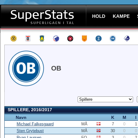
HOLD
KAMPE
OB
SPILLERE, 2016/2017
Navn
K
M
I
Michael Falkesgaard
MÅ
7
0
1
Sten Grytebust
MÅ
30
0
0
Ryan Laursen
FO
3
0
2