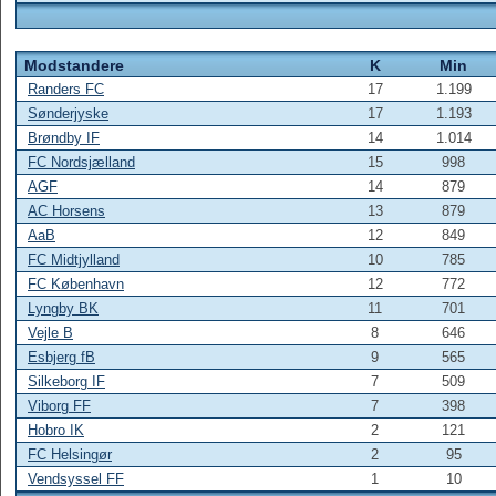
Modstandere
K
Min
Randers FC
17
1.199
Sønderjyske
17
1.193
Brøndby IF
14
1.014
FC Nordsjælland
15
998
AGF
14
879
AC Horsens
13
879
AaB
12
849
FC Midtjylland
10
785
FC København
12
772
Lyngby BK
11
701
Vejle B
8
646
Esbjerg fB
9
565
Silkeborg IF
7
509
Viborg FF
7
398
Hobro IK
2
121
FC Helsingør
2
95
Vendsyssel FF
1
10