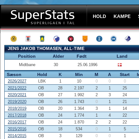
HOLD
KAMPE
JENS JAKOB THOMASEN, ALL-TIME
Position
Alder
Født
Land
Midtbane
30
25.06.1996
Sæson
Hold
K
Min
M
A
Start
2026/2027
LBK
1
10
0
0
0
2021/2022
OB
28
2.197
2
1
25
2020/2021
OB
27
1.992
2
3
24
2019/2020
OB
26
1.743
0
1
21
2018/2019
OB
20
1.364
3
1
14
2017/2018
OB
24
1.774
1
4
22
2016/2017
OB
24
1.870
2
2
22
2015/2016
OB
18
534
0
1
5
2014/2015
OB
3
129
0
0
1