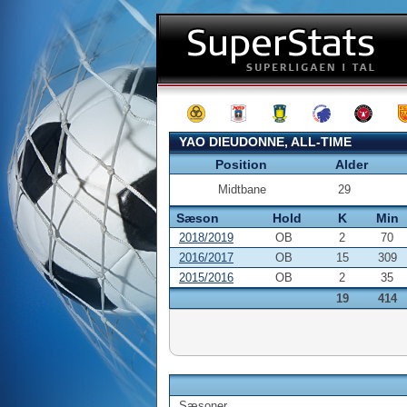
YAO DIEUDONNE, ALL-TIME
Position
Alder
Midtbane
29
Sæson
Hold
K
Min
2018/2019
OB
2
70
2016/2017
OB
15
309
2015/2016
OB
2
35
19
414
Sæsoner