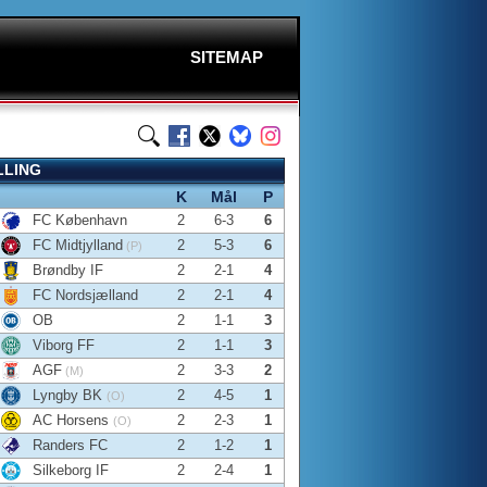
SITEMAP
LLING
K
Mål
P
FC København
2
6-3
6
FC Midtjylland
2
5-3
6
(P)
Brøndby IF
2
2-1
4
FC Nordsjælland
2
2-1
4
OB
2
1-1
3
Viborg FF
2
1-1
3
AGF
2
3-3
2
(M)
Lyngby BK
2
4-5
1
(O)
AC Horsens
2
2-3
1
(O)
Randers FC
2
1-2
1
Silkeborg IF
2
2-4
1