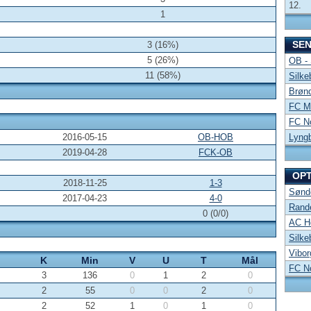
12.
1
SE
3 (16%)
5 (26%)
OB -
11 (58%)
Silke
Brønd
FC Mi
FC No
2016-05-15
OB-HOB
Lyng
2019-04-28
FCK-OB
OP
2018-11-25
1-3
Sønde
2017-04-23
4-0
Rand
0 (0/0)
AC Ho
Silke
Vibor
K
Min
V
U
T
Mål
FC No
3
136
0
1
2
0
2
55
0
0
2
0
2
52
1
0
1
0