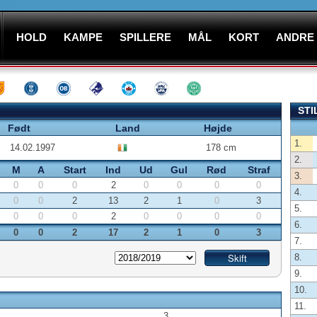
HOLD
KAMPE
SPILLERE
MÅL
KORT
ANDRE
STI
Født
Land
Højde
1.
14.02.1997
178 cm
2.
M
A
Start
Ind
Ud
Gul
Rød
Straf
3.
0
0
0
2
0
0
0
0
4.
0
0
2
13
2
1
0
3
5.
0
0
0
2
0
0
0
0
6.
0
0
2
17
2
1
0
3
7.
8.
9.
10.
11.
3