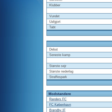
Klubber
Vundet
Uafgjort
Tabt
Debut
Seneste kamp
Største sejr
Største nederlag
Straffespark
Modstandere
Randers FC
FC København
Brøndby IF