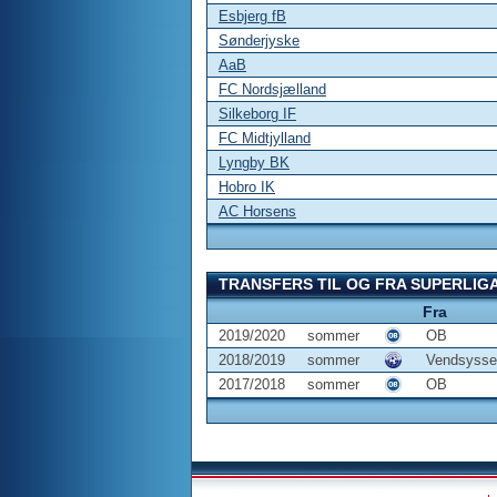
Esbjerg fB
Sønderjyske
AaB
FC Nordsjælland
Silkeborg IF
FC Midtjylland
Lyngby BK
Hobro IK
AC Horsens
TRANSFERS TIL OG FRA SUPERLIG
Fra
2019/2020
sommer
OB
2018/2019
sommer
Vendsysse
2017/2018
sommer
OB