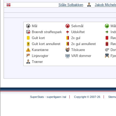
Ståle Solbakken
Jakob Michel
Mål
Selvmål
Mål
Brændt straffespark
Udskiftet
Ind
Gult kort
2x gul
Rød
Gult kort annulleret
2x gul annulleret
Rød
Karantæne
Tilskuere
Do
Linjevogter
VAR dommer
Fje
Træner
SuperStats - superligaen i tal
Copyright © 2007-26
Sitem