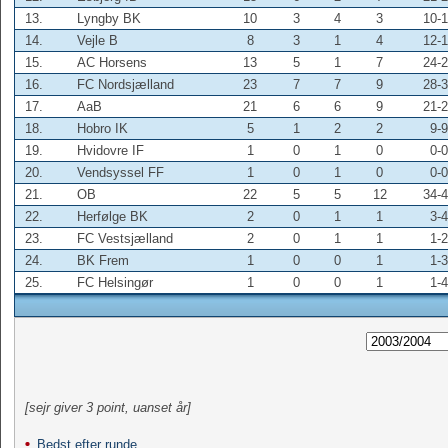
13.
Lyngby BK
10
3
4
3
10-
14.
Vejle B
8
3
1
4
12-
15.
AC Horsens
13
5
1
7
24-
16.
FC Nordsjælland
23
7
7
9
28-
17.
AaB
21
6
6
9
21-
18.
Hobro IK
5
1
2
2
9-9
19.
Hvidovre IF
1
0
1
0
0-0
20.
Vendsyssel FF
1
0
1
0
0-0
21.
OB
22
5
5
12
34-
22.
Herfølge BK
2
0
1
1
3-4
23.
FC Vestsjælland
2
0
1
1
1-2
24.
BK Frem
1
0
0
1
1-3
25.
FC Helsingør
1
0
0
1
1-4
[sejr giver 3 point, uanset år]
Bedst efter runde