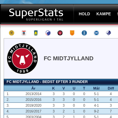
HOLD
KAMPE
FC MIDTJYLLAND
FC MIDTJYLLAND - BEDST EFTER 3 RUNDER
År
K
V
U
T
Mål
Diff
1.
2013/2014
3
3
0
0
5-1
4
2.
2015/2016
3
3
0
0
5-1
4
3.
2019/2020
3
3
0
0
4-1
3
4.
2016/2017
3
2
1
0
9-2
7
5.
2003/2004
3
2
1
0
5-1
4