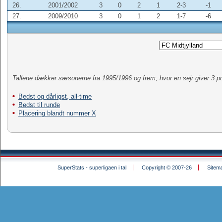
26.
2001/2002
3
0
2
1
2-3
-1
27.
2009/2010
3
0
1
2
1-7
-6
Tallene dækker sæsonerne fra 1995/1996 og frem, hvor en sejr giver 3 po
Bedst og dårligst, all-time
Bedst til runde
Placering blandt nummer X
SuperStats - superligaen i tal
Copyright © 2007-26
Sitem