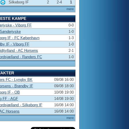
Silkeborg IF
2
2-4
1
mere
NESTE KAMPE
rjyske - Viborg FF
0-0
 Sønderjyske
1-0
borg IF - FC København
1-3
by IF - Viborg FF
1-0
dtjylland - AC Horsens
2-1
rdsjælland - Randers FC
1-0
TAKTER
ers FC - Lyngby BK
09/08 16:00
rsens - Brøndby IF
09/08 18:00
borg IF - OB
10/08 19:00
g FF - AGF
14/08 19:00
rdsjælland - Silkeborg IF
16/08 14:00
 AC Horsens
16/08 14:00
mere