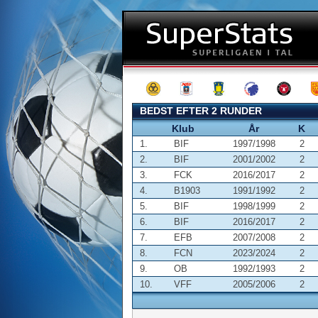
BEDST EFTER 2 RUNDER
Klub
År
K
1.
BIF
1997/1998
2
2.
BIF
2001/2002
2
3.
FCK
2016/2017
2
4.
B1903
1991/1992
2
5.
BIF
1998/1999
2
6.
BIF
2016/2017
2
7.
EFB
2007/2008
2
8.
FCN
2023/2024
2
9.
OB
1992/1993
2
10.
VFF
2005/2006
2