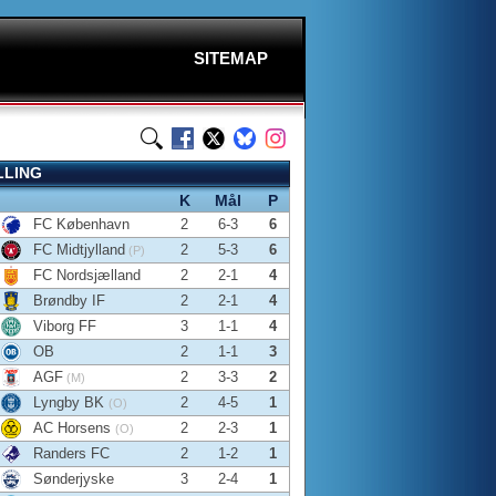
SITEMAP
LLING
K
Mål
P
FC København
2
6-3
6
FC Midtjylland
2
5-3
6
(P)
FC Nordsjælland
2
2-1
4
Brøndby IF
2
2-1
4
Viborg FF
3
1-1
4
OB
2
1-1
3
AGF
2
3-3
2
(M)
Lyngby BK
2
4-5
1
(O)
AC Horsens
2
2-3
1
(O)
Randers FC
2
1-2
1
Sønderjyske
3
2-4
1