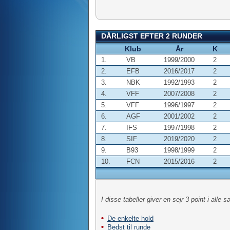
DÅRLIGST EFTER 2 RUNDER
Klub
År
K
1.
VB
1999/2000
2
2.
EFB
2016/2017
2
3.
NBK
1992/1993
2
4.
VFF
2007/2008
2
5.
VFF
1996/1997
2
6.
AGF
2001/2002
2
7.
IFS
1997/1998
2
8.
SIF
2019/2020
2
9.
B93
1998/1999
2
10.
FCN
2015/2016
2
I disse tabeller giver en sejr 3 point i alle 
De enkelte hold
Bedst til runde