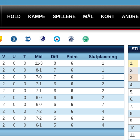
HOLD
KAMPE
SPILLERE
MÅL
KORT
ANDRE
STI
V
U
T
Mål
Diff
Point
Slutplacering
2
0
0
11-3
8
6
1
1.
2
0
0
8-1
7
6
1
2.
2
0
0
7-0
7
6
1
3.
2
0
0
7-1
6
6
2
4.
2
0
0
7-1
6
6
2
5.
2
0
0
6-0
6
6
2
6.
2
0
0
6-0
6
6
7
7.
2
0
0
7-2
5
6
4
8.
2
0
0
7-2
5
6
2
9.
2
0
0
6-1
5
6
4
10.
11.