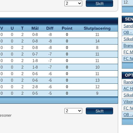
12.
SE
Sønde
V
U
T
Mål
Diff
Point
Slutplacering
OB -
0
0
2
0-8
-8
0
11
Silke
0
0
2
0-8
-8
0
14
Brønd
0
0
2
0-8
-8
0
8
FC Mi
0
0
2
0-7
-7
0
11
FC No
0
0
2
1-8
-7
0
11
0
0
2
1-8
-7
0
10
0
0
2
0-6
-6
0
11
OP
0
0
2
0-6
-6
0
13
Rand
0
0
2
2-8
-6
0
12
AC Ho
0
0
2
0-5
-5
0
9
Silke
Vibor
FC No
OB -
sæsoner