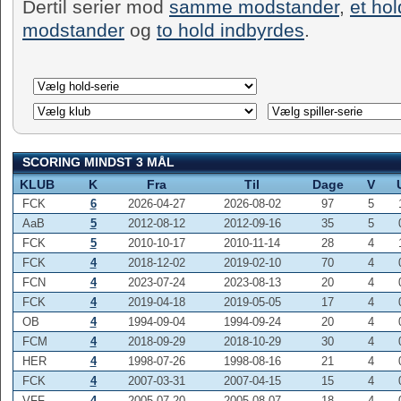
Dertil serier mod
samme modstander
,
et ho
modstander
og
to hold indbyrdes
.
SCORING MINDST 3 MÅL
KLUB
K
Fra
Til
Dage
V
FCK
6
2026-04-27
2026-08-02
97
5
AaB
5
2012-08-12
2012-09-16
35
5
FCK
5
2010-10-17
2010-11-14
28
4
FCK
4
2018-12-02
2019-02-10
70
4
FCN
4
2023-07-24
2023-08-13
20
4
FCK
4
2019-04-18
2019-05-05
17
4
OB
4
1994-09-04
1994-09-24
20
4
FCM
4
2018-09-29
2018-10-29
30
4
HER
4
1998-07-26
1998-08-16
21
4
FCK
4
2007-03-31
2007-04-15
15
4
VFF
4
2005-07-20
2005-08-07
18
4