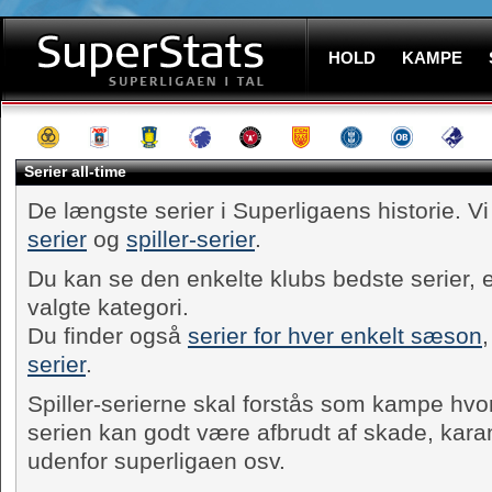
HOLD
KAMPE
Serier all-time
De længste serier i Superligaens historie. 
serier
og
spiller-serier
.
Du kan se den enkelte klubs bedste serier, e
valgte kategori.
Du finder også
serier for hver enkelt sæson
,
serier
.
Spiller-serierne skal forstås som kampe hvor
serien kan godt være afbrudt af skade, karan
udenfor superligaen osv.