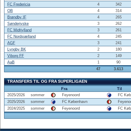
FC Fredericia
4
342
OB
4
314
Brøndby IF
4
265
Sønderjyske
3
262
FC Midtjylland
3
261
FC Nordsjælland
4
245
AGF
3
241
Lyngby BK
2
180
Viborg FF
2
149
AaB
1
90
47
3.613
TRANSFERS TIL OG FRA SUPERLIGAEN
Fra
Til
2025/2026
sommer
Feyenoord
FC Køb
2025/2026
sommer
FC København
Feyeno
2024/2025
sommer
Feyenoord
FC Køb