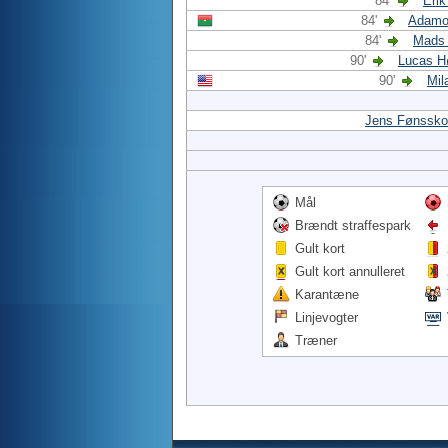
84'
Eri
84'
Adamo
84'
Mads
90'
Lucas H
90'
Mil
Jens Fønssko
Mål
Brændt straffespark
Gult kort
Gult kort annulleret
Karantæne
Linjevogter
Træner