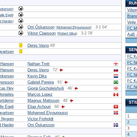
RU
Ankersen
)
Vibor
lle Egeli
)
Brønd
d Harder
)
Vejle
Orri Óskarsson
3-1 54'
(
Mohamed Elyounoussi
)
FC Mi
Viktor Claesson
3-2 78'
(
Robert Silva
)
AaB 
Denis Vavro
69'
SEN
gvartsen
FC K
FC N
 Hansen
Nathan Trott
FC K
 Hansen
Denis Vavro
72'
FC N
Ankersen
Kevin Diks
FC K
vensson
Gabriel Pereira
81'
FC N
cas Hey
Giorgi Gocholeishvili
46'
Dorgeles
Marcos Lopez
ertdemir
Magnus Mattsson
46'
STI
le Egeli
Elias Achouri
66'
gvartsen
Mohamed Elyounoussi
1.
 Nygren
Victor Froholdt
2.
d Harder
Orri Óskarsson
3.
4.