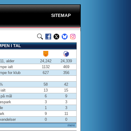
SITEMAP
PEN I TAL
-11, alder
24,242
24,339
pe ialt
1132
469
pe for klub
627
356
 %
58
42
ialt
13
15
 på mål
6
9
espark
3
3
de
1
3
ark
9
11
kendelser
0
0
mere