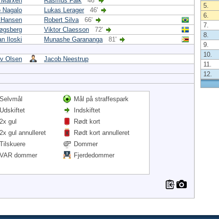
k Marxen
Rasmus Falk
46'
5.
 Nagalo
Lukas Lerager
46'
6.
 Hansen
Robert Silva
66'
7.
øgsberg
Viktor Claesson
72'
8.
an Iloski
Munashe Garananga
81'
9.
10.
v Olsen
Jacob Neestrup
11.
12.
Selvmål
Mål på straffespark
Udskiftet
Indskiftet
2x gul
Rødt kort
2x gul annulleret
Rødt kort annulleret
Tilskuere
Dommer
VAR dommer
Fjerdedommer