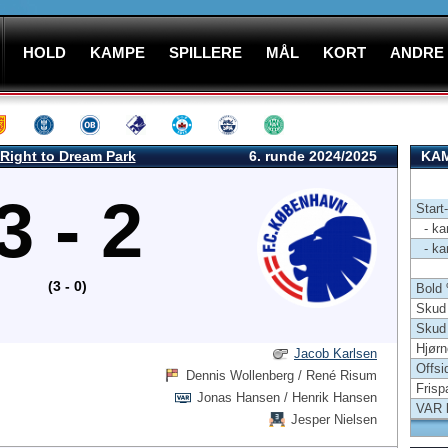
HOLD
KAMPE
SPILLERE
MÅL
KORT
ANDRE
Right to Dream Park
6. runde 2024/2025
KAM
3 - 2
Start
- kam
- kam
(3 - 0)
Bold
Skud 
Skud
Hjørn
Jacob Karlsen
Offsi
Dennis Wollenberg / René Risum
Frisp
Jonas Hansen / Henrik Hansen
VAR 
Jesper Nielsen