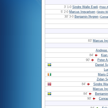
3' 1-0
Sindre Walle Egeli
(
Peter 
5' 2-0
Marcus Ingvartsen
(
Sindre Wa
30' 3-0
Benjamin Nygren
(
Conra
83'
Marcus In
Andreas
84'
Kian
90'
Peter 
Daniel S
Lu
Mario 
Zidan S
84'
Sindre Wal
Marcus In
84'
Benjamin
90'
Conra