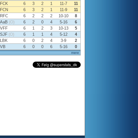
FCK
6
3
2
1
11-7
11
FCN
6
3
2
1
11-9
11
RFC
6
2
2
2
10-10
8
AaB
(O)
6
2
0
4
5-16
6
VFF
6
1
2
3
10-13
5
SJF
(O)
6
1
1
4
5-12
4
LBK
6
0
2
4
3-9
2
VB
6
0
0
6
5-16
0
mere