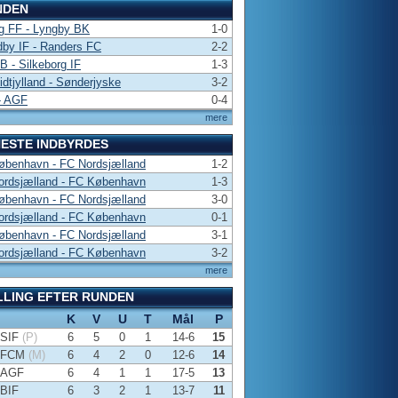
NDEN
g FF - Lyngby BK
1-0
by IF - Randers FC
2-2
 B - Silkeborg IF
1-3
dtjylland - Sønderjyske
3-2
- AGF
0-4
mere
ESTE INDBYRDES
øbenhavn - FC Nordsjælland
1-2
ordsjælland - FC København
1-3
øbenhavn - FC Nordsjælland
3-0
ordsjælland - FC København
0-1
øbenhavn - FC Nordsjælland
3-1
ordsjælland - FC København
3-2
mere
LLING EFTER RUNDEN
K
V
U
T
Mål
P
SIF
(P)
6
5
0
1
14-6
15
FCM
(M)
6
4
2
0
12-6
14
AGF
6
4
1
1
17-5
13
BIF
6
3
2
1
13-7
11