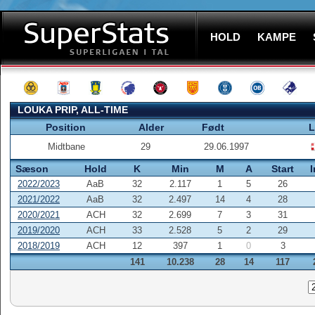
HOLD
KAMPE
LOUKA PRIP, ALL-TIME
Position
Alder
Født
L
Midtbane
29
29.06.1997
Sæson
Hold
K
Min
M
A
Start
2022/2023
AaB
32
2.117
1
5
26
2021/2022
AaB
32
2.497
14
4
28
2020/2021
ACH
32
2.699
7
3
31
2019/2020
ACH
33
2.528
5
2
29
2018/2019
ACH
12
397
1
0
3
141
10.238
28
14
117