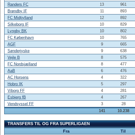
Randers FC
13
961
Brøndby IF
11
893
FC Midtjylland
12
892
Silkeborg IF
10
829
Lyngby BK
10
802
FC København
10
765
AGF
9
665
Sønderjyske
9
638
Vejle B
8
575
FC Nordsjælland
8
477
AaB
6
476
AC Horsens
4
322
Hobro IK
5
297
Viborg FF
4
281
Esbjerg fB
4
267
Vendsyssel FF
3
28
141
10.238
TRANSFERS TIL OG FRA SUPERLIGAEN
Fra
Til