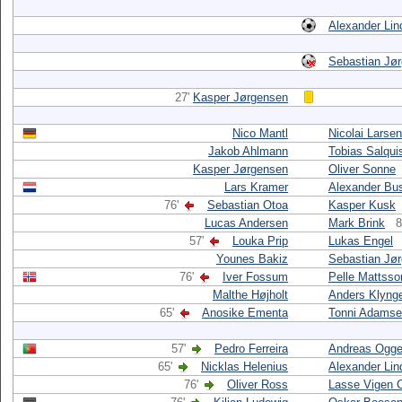
Alexander Lin
Sebastian Jø
27'
Kasper Jørgensen
Nico Mantl
Nicolai Larsen
Jakob Ahlmann
Tobias Salqui
Kasper Jørgensen
Oliver Sonne
Lars Kramer
Alexander Bu
76'
Sebastian Otoa
Kasper Kusk
Lucas Andersen
Mark Brink
8
57'
Louka Prip
Lukas Engel
Younes Bakiz
Sebastian Jø
76'
Iver Fossum
Pelle Mattsso
Malthe Højholt
Anders Klyng
65'
Anosike Ementa
Tonni Adams
57'
Pedro Ferreira
Andreas Ogg
65'
Nicklas Helenius
Alexander Lin
76'
Oliver Ross
Lasse Vigen C