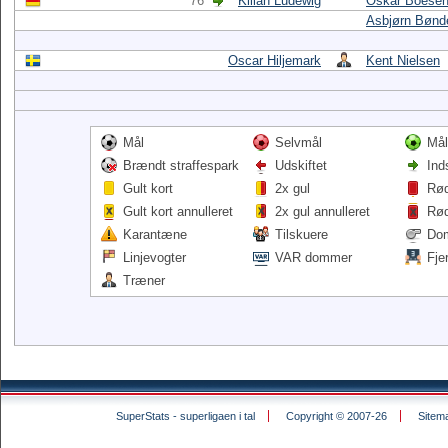
76'
Kilian Ludewig
Oskar Boese
Asbjørn Bønd
Oscar Hiljemark
Kent Nielsen
Mål
Selvmål
Mål
Brændt straffespark
Udskiftet
Ind
Gult kort
2x gul
Rød
Gult kort annulleret
2x gul annulleret
Rød
Karantæne
Tilskuere
Do
Linjevogter
VAR dommer
Fje
Træner
SuperStats - superligaen i tal
Copyright © 2007-26
Sitem