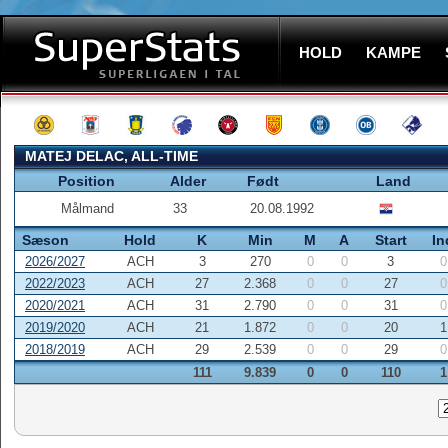
HOLD
KAMPE
MATEJ DELAC, ALL-TIME
Position
Alder
Født
Land
Målmand
33
20.08.1992
Sæson
Hold
K
Min
M
A
Start
In
2026/2027
ACH
3
270
0
0
3
0
2022/2023
ACH
27
2.368
0
0
27
0
2020/2021
ACH
31
2.790
0
0
31
0
2019/2020
ACH
21
1.872
0
0
20
1
2018/2019
ACH
29
2.539
0
0
29
0
111
9.839
0
0
110
1