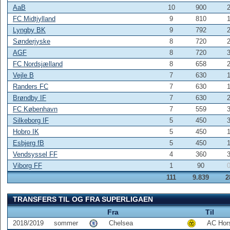
AaB
10
900
FC Midtjylland
9
810
Lyngby BK
9
792
Sønderjyske
8
720
AGF
8
720
FC Nordsjælland
8
658
Vejle B
7
630
Randers FC
7
630
Brøndby IF
7
630
FC København
7
559
Silkeborg IF
5
450
Hobro IK
5
450
Esbjerg fB
5
450
Vendsyssel FF
4
360
Viborg FF
1
90
111
9.839
2
TRANSFERS TIL OG FRA SUPERLIGAEN
Fra
Til
2018/2019
sommer
Chelsea
AC Hor