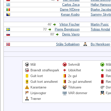
Carlos Zeca
Hallur Hansso
Dame N'Doye
Bjarke Jacob
Kenan Kodro
Sammy Skytt
46'
Viktor Fischer
Martin Pusic
70'
Pierre Bengtsson
Tobias Arndal
80'
Denis Vavro
Ståle Solbakken
Bo Henriksen
Mål
Selvmål
Mål
Brændt straffespark
Udskiftet
Ind
Gult kort
2x gul
Rød
Gult kort annulleret
2x gul annulleret
Rød
Karantæne
Tilskuere
Do
Linjevogter
VAR dommer
Fje
Træner