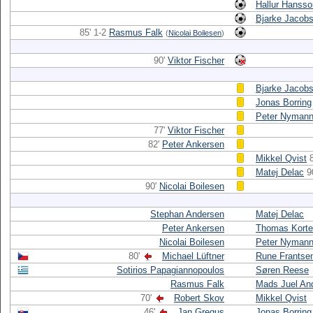
Hallur Hansso
Bjarke Jacob
85' 1-2
Rasmus Falk
(
Nicolai Boilesen
)
90'
Viktor Fischer
Bjarke Jacob
Jonas Borring
Peter Nyman
77'
Viktor Fischer
82'
Peter Ankersen
Mikkel Qvist
Matej Delac
9
90'
Nicolai Boilesen
Stephan Andersen
Matej Delac
Peter Ankersen
Thomas Korte
Nicolai Boilesen
Peter Nyman
80'
Michael Lüftner
Rune Frantse
Sotirios Papagiannopoulos
Søren Reese
Rasmus Falk
Mads Juel An
70'
Robert Skov
Mikkel Qvist
46'
Jan Gregus
Jonas Borring