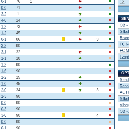
0-1
76
1
12.
0-0
71
3-2
1
SE
4-0
24
OB -
1-2
73
Silke
1-2
45
Brønd
0-1
86
3
FC No
3-3
90
FC Mi
3-1
32
Lyng
1-1
18
1-2
90
1-6
90
OP
1-2
15
Sønde
1-0
45
Rand
2-0
34
3
AC Ho
1-3
90
Silke
0-0
90
Vibor
0-3
90
OB -
3-0
90
4
0-0
90
0-1
90