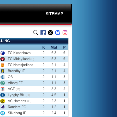
SITEMAP
LLING
K
Mål
P
FC København
2
6-3
6
FC Midtjylland
2
5-3
6
(P)
FC Nordsjælland
2
2-1
4
Brøndby IF
2
2-1
4
OB
2
1-1
3
Viborg FF
2
1-1
3
AGF
2
3-3
2
(M)
Lyngby BK
2
4-5
1
(O)
AC Horsens
2
2-3
1
(O)
Randers FC
2
1-2
1
Silkeborg IF
2
2-4
1