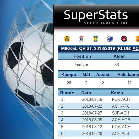
MIKKEL QVIST, 2018/2019 (KLUB:
AC
Position
Alder
Forsvar
33
Kampe
Mål
Assist
Hele kam
28
2
2
12
Runde
Dato
Kamp
1
2018-07-16
FCK-ACH
2
2018-07-22
ACH-RFC
3
2018-07-27
SJF-ACH
4
2018-08-05
ACH-HOB
5
2018-08-12
FCM-ACH
6
2018-08-20
ACH-AaB