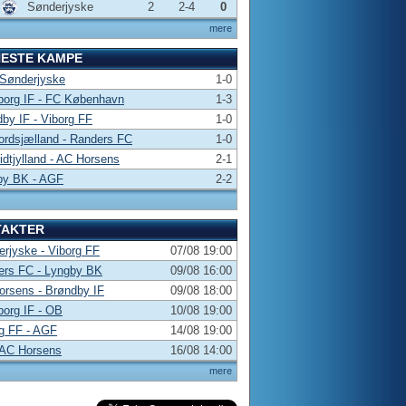
Sønderjyske
2
2-4
0
mere
NESTE KAMPE
 Sønderjyske
1-0
borg IF - FC København
1-3
by IF - Viborg FF
1-0
rdsjælland - Randers FC
1-0
dtjylland - AC Horsens
2-1
by BK - AGF
2-2
TAKTER
rjyske - Viborg FF
07/08 19:00
ers FC - Lyngby BK
09/08 16:00
rsens - Brøndby IF
09/08 18:00
borg IF - OB
10/08 19:00
g FF - AGF
14/08 19:00
 AC Horsens
16/08 14:00
mere