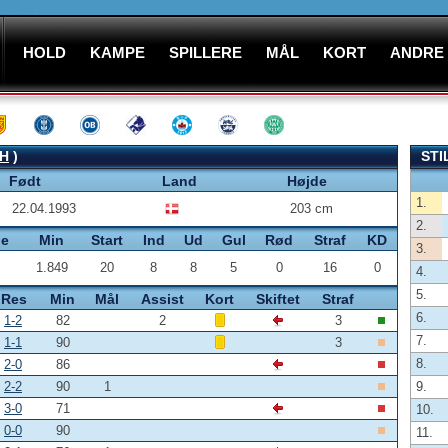
HOLD
KAMPE
SPILLERE
MÅL
KORT
ANDRE
H
)
STI
Født
Land
Højde
1.
22.04.1993
203 cm
2.
pe
Min
Start
Ind
Ud
Gul
Rød
Straf
KD
3.
1.849
20
8
8
5
0
16
0
4.
5.
Res
Min
Mål
Assist
Kort
Skiftet
Straf
6.
1-2
82
2
3
7.
1-1
90
3
8.
2-0
86
2-2
90
1
9.
3-0
71
10.
0-0
90
11.