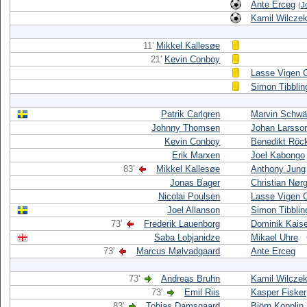
Ante Erceg
(
J
Kamil Wilcze
11'
Mikkel Kallesøe
21'
Kevin Conboy
Lasse Vigen C
Simon Tibblin
Patrik Carlgren
Marvin Schw
Johnny Thomsen
Johan Larsso
Kevin Conboy
Benedikt Röc
Erik Marxen
Joel Kabongo
83'
Mikkel Kallesøe
Anthony Jung
Jonas Bager
Christian Nør
Nicolai Poulsen
Lasse Vigen C
Joel Allanson
Simon Tibblin
73'
Frederik Lauenborg
Dominik Kaise
Saba Lobjanidze
Mikael Uhre
73'
Marcus Mølvadgaard
Ante Erceg
73'
Andreas Bruhn
Kamil Wilcze
73'
Emil Riis
Kasper Fisker
83'
Tobias Damsgaard
Björn Kopplin