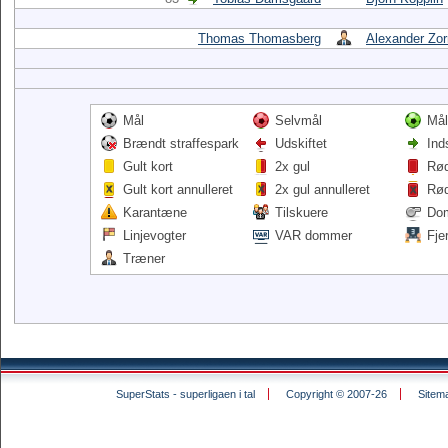
Thomas Thomasberg
Alexander Zor
Mål
Selvmål
Mål
Brændt straffespark
Udskiftet
Ind
Gult kort
2x gul
Rød
Gult kort annulleret
2x gul annulleret
Rød
Karantæne
Tilskuere
Do
Linjevogter
VAR dommer
Fje
Træner
SuperStats - superligaen i tal
Copyright © 2007-26
Sitem