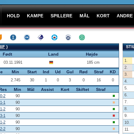
HOLD
KAMPE
SPILLERE
MÅL
KORT
ANDRE
BIF
)
STI
Født
Land
Højde
1.
03.11.1991
185 cm
2.
pe
Min
Start
Ind
Ud
Gul
Rød
Straf
KD
3.
2.745
30
1
0
3
0
16
0
4.
5.
Res
Min
Mål
Assist
Kort
Skiftet
Straf
6.
0-2
90
7.
1-1
90
8.
1-2
90
3-1
90
9.
1-2
90
10.
2-2
90
11.