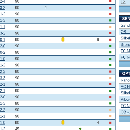
2-4
90
12.
3-2
90
1
1-2
90
SE
1-3
90
Sønde
1-1
90
OB -
3-2
90
Silke
0-1
90
6
Brønd
2-0
90
FC Mi
0-2
90
FC No
1-0
90
1-2
90
2-3
90
OP
3-3
90
Rand
2-1
90
AC Ho
2-1
90
Silke
2-0
90
Vibor
1-3
90
FC No
2-2
90
OB -
1-1
90
1-0
90
4
1-2
45