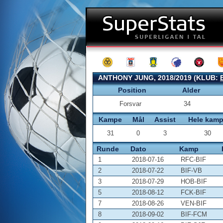
ANTHONY JUNG, 2018/2019 (KLUB:
Position
Alder
Forsvar
34
Kampe
Mål
Assist
Hele kam
31
0
3
30
Runde
Dato
Kamp
1
2018-07-16
RFC-BIF
2
2018-07-22
BIF-VB
3
2018-07-29
HOB-BIF
5
2018-08-12
FCK-BIF
7
2018-08-26
VEN-BIF
8
2018-09-02
BIF-FCM