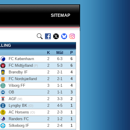
SITEMAP
LLING
K
Mål
P
FC København
2
6-3
6
FC Midtjylland
2
5-3
6
(P)
Brøndby IF
2
2-1
4
FC Nordsjælland
2
2-1
4
Viborg FF
3
1-1
4
OB
2
1-1
3
AGF
2
3-3
2
(M)
Lyngby BK
2
4-5
1
(O)
AC Horsens
2
2-3
1
(O)
Randers FC
2
1-2
1
Silkeborg IF
2
2-4
1