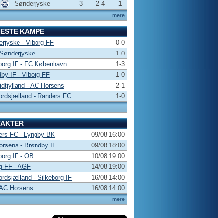
Sønderjyske
3
2-4
1
mere
NESTE KAMPE
rjyske - Viborg FF
0-0
 Sønderjyske
1-0
borg IF - FC København
1-3
by IF - Viborg FF
1-0
dtjylland - AC Horsens
2-1
rdsjælland - Randers FC
1-0
TAKTER
ers FC - Lyngby BK
09/08 16:00
rsens - Brøndby IF
09/08 18:00
borg IF - OB
10/08 19:00
g FF - AGF
14/08 19:00
rdsjælland - Silkeborg IF
16/08 14:00
 AC Horsens
16/08 14:00
mere