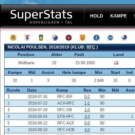
HOLD
KAMPE
NICOLAI POULSEN, 2018/2019 (KLUB:
RFC
)
Position
Alder
Født
Land
Midtbane
32
15.08.1993
Kampe
Mål
Assist
Hele kampe
Min
Start
Ind
32
1
3
30
2.848
32
0
Runde
Dato
Kamp
Res
Min
Mål
Assi
1
2018-07-16
RFC-BIF
0-2
90
2
2018-07-22
ACH-RFC
1-1
90
3
2018-07-29
RFC-OB
1-0
90
4
2018-08-04
EFB-RFC
3-3
90
1
5
2018-08-12
RFC-AGF
0-0
90
6
2018-08-19
RFC-HOB
3-0
90
1