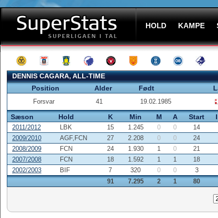
HOLD
KAMPE
DENNIS CAGARA, ALL-TIME
Position
Alder
Født
L
Forsvar
41
19.02.1985
Sæson
Hold
K
Min
M
A
Start
2011/2012
LBK
15
1.245
0
0
14
2009/2010
AGF,FCN
27
2.208
0
0
24
2008/2009
FCN
24
1.930
1
0
21
2007/2008
FCN
18
1.592
1
1
18
2002/2003
BIF
7
320
0
0
3
91
7.295
2
1
80