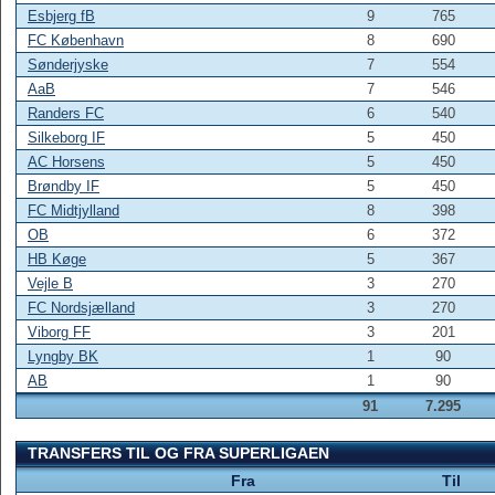
Esbjerg fB
9
765
FC København
8
690
Sønderjyske
7
554
AaB
7
546
Randers FC
6
540
Silkeborg IF
5
450
AC Horsens
5
450
Brøndby IF
5
450
FC Midtjylland
8
398
OB
6
372
HB Køge
5
367
Vejle B
3
270
FC Nordsjælland
3
270
Viborg FF
3
201
Lyngby BK
1
90
AB
1
90
91
7.295
TRANSFERS TIL OG FRA SUPERLIGAEN
Fra
Til