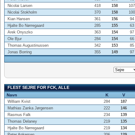
Nicolai Larsen
418
158
107
Nicolai Stokholm
370
158
100
Kian Hansen
361
156
94
Hjalte Bo Nørregaard
285
155
63
Arek Onyszko
363
154
97
Ole Bjur
284
154
66
Thomas Augustinussen
342
153
85
Jonas Borring
355
149
97
FLEST SEJRE FOR FCK, ALLE
Navn
K
V
William Kvist
284
187
Mathias Zanka Jørgensen
222
146
Rasmus Falk
234
139
Thomas Delaney
219
135
Hjalte Bo Nørregaard
219
134
Peter Ankersen
206
129