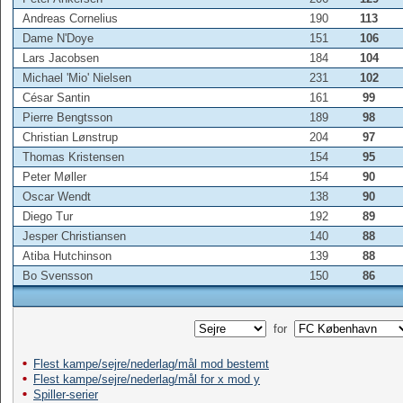
Andreas Cornelius
190
113
Dame N'Doye
151
106
Lars Jacobsen
184
104
Michael 'Mio' Nielsen
231
102
César Santin
161
99
Pierre Bengtsson
189
98
Christian Lønstrup
204
97
Thomas Kristensen
154
95
Peter Møller
154
90
Oscar Wendt
138
90
Diego Tur
192
89
Jesper Christiansen
140
88
Atiba Hutchinson
139
88
Bo Svensson
150
86
for
Flest kampe/sejre/nederlag/mål mod bestemt
Flest kampe/sejre/nederlag/mål for x mod y
Spiller-serier