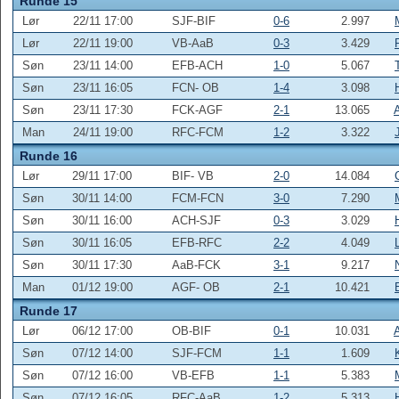
Runde 15
Lør
22/11 17:00
SJF-BIF
0-6
2.997
Lør
22/11 19:00
VB-AaB
0-3
3.429
Søn
23/11 14:00
EFB-ACH
1-0
5.067
Søn
23/11 16:05
FCN- OB
1-4
3.098
Søn
23/11 17:30
FCK-AGF
2-1
13.065
Man
24/11 19:00
RFC-FCM
1-2
3.322
Runde 16
Lør
29/11 17:00
BIF- VB
2-0
14.084
Søn
30/11 14:00
FCM-FCN
3-0
7.290
Søn
30/11 16:00
ACH-SJF
0-3
3.029
Søn
30/11 16:05
EFB-RFC
2-2
4.049
Søn
30/11 17:30
AaB-FCK
3-1
9.217
Man
01/12 19:00
AGF- OB
2-1
10.421
Runde 17
Lør
06/12 17:00
OB-BIF
0-1
10.031
Søn
07/12 14:00
SJF-FCM
1-1
1.609
Søn
07/12 16:00
VB-EFB
1-1
5.383
Søn
07/12 16:05
RFC-AaB
1-2
5.313