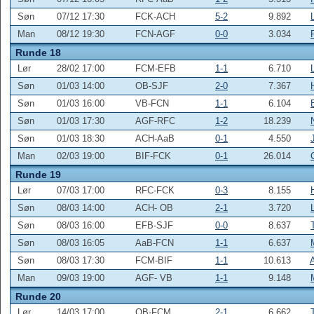
Søn
07/12 17:30
FCK-ACH
5-2
9.892
Man
08/12 19:30
FCN-AGF
0-0
3.034
Runde 18
Lør
28/02 17:00
FCM-EFB
1-1
6.710
Søn
01/03 14:00
OB-SJF
2-0
7.367
Søn
01/03 16:00
VB-FCN
1-1
6.104
Søn
01/03 17:30
AGF-RFC
1-2
18.239
Søn
01/03 18:30
ACH-AaB
0-1
4.550
Man
02/03 19:00
BIF-FCK
0-1
26.014
Runde 19
Lør
07/03 17:00
RFC-FCK
0-3
8.155
Søn
08/03 14:00
ACH- OB
2-1
3.720
Søn
08/03 16:00
EFB-SJF
0-0
8.637
Søn
08/03 16:05
AaB-FCN
1-1
6.637
Søn
08/03 17:30
FCM-BIF
1-1
10.613
Man
09/03 19:00
AGF- VB
1-1
9.148
Runde 20
Lør
14/03 17:00
OB-FCM
2-1
6.662