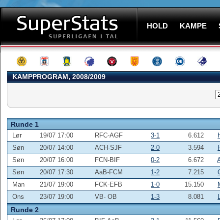
HOLD
KAMPE
KAMPPROGRAM, 2008/2009
Runde 1
Lør
19/07 17:00
RFC-AGF
3-1
6.612
Søn
20/07 14:00
ACH-SJF
2-0
3.594
Søn
20/07 16:00
FCN-BIF
0-2
6.672
Søn
20/07 17:30
AaB-FCM
1-2
7.215
Man
21/07 19:00
FCK-EFB
1-0
15.150
Ons
23/07 19:00
VB- OB
1-3
8.081
Runde 2