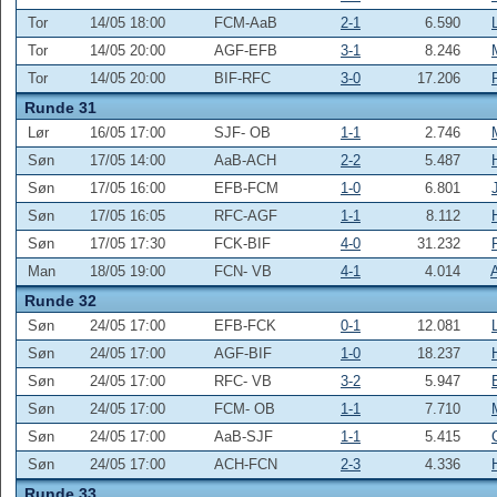
Tor
14/05 18:00
FCM-AaB
2-1
6.590
Tor
14/05 20:00
AGF-EFB
3-1
8.246
Tor
14/05 20:00
BIF-RFC
3-0
17.206
Runde 31
Lør
16/05 17:00
SJF- OB
1-1
2.746
Søn
17/05 14:00
AaB-ACH
2-2
5.487
Søn
17/05 16:00
EFB-FCM
1-0
6.801
Søn
17/05 16:05
RFC-AGF
1-1
8.112
Søn
17/05 17:30
FCK-BIF
4-0
31.232
Man
18/05 19:00
FCN- VB
4-1
4.014
Runde 32
Søn
24/05 17:00
EFB-FCK
0-1
12.081
Søn
24/05 17:00
AGF-BIF
1-0
18.237
Søn
24/05 17:00
RFC- VB
3-2
5.947
Søn
24/05 17:00
FCM- OB
1-1
7.710
Søn
24/05 17:00
AaB-SJF
1-1
5.415
Søn
24/05 17:00
ACH-FCN
2-3
4.336
Runde 33