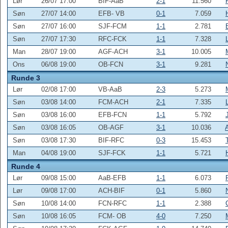
Lør
26/07 17:00
BIF-AaB
2-1
11.560
Søn
27/07 14:00
EFB- VB
0-1
7.059
Søn
27/07 16:00
SJF-FCM
1-1
2.781
Søn
27/07 17:30
RFC-FCK
1-1
7.328
Man
28/07 19:00
AGF-ACH
3-1
10.005
Ons
06/08 19:00
OB-FCN
3-1
9.281
Runde 3
Lør
02/08 17:00
VB-AaB
2-3
5.273
Søn
03/08 14:00
FCM-ACH
2-1
7.335
Søn
03/08 16:00
EFB-FCN
1-1
5.792
Søn
03/08 16:05
OB-AGF
3-1
10.036
Søn
03/08 17:30
BIF-RFC
0-3
15.453
Man
04/08 19:00
SJF-FCK
1-1
5.721
Runde 4
Lør
09/08 15:00
AaB-EFB
1-1
6.073
Lør
09/08 17:00
ACH-BIF
0-1
5.860
Søn
10/08 14:00
FCN-RFC
1-1
2.388
Søn
10/08 16:05
FCM- OB
4-0
7.250