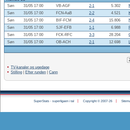
Søn
31/05 17:00
VB-AGF
2-1
5.302
Søn
31/05 17:00
FCN-AaB
2-2
4.521
Søn
31/05 17:00
BIF-FCM
2-4
15.806
Søn
31/05 17:00
SJF-EFB
1-1
6.988
Søn
31/05 17:00
FCK-RFC
3-3
28.204
Søn
31/05 17:00
OB-ACH
2-1
12.698
TV-kanaler og ugedage
Stilling
|
Efter runden
|
Cann
SuperStats - superligaen i tal
Copyright © 2007-26
Sitem