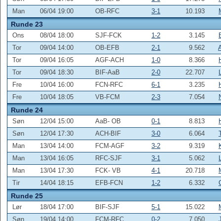
Man
06/04 19:00
OB-RFC
3-1
10.193
Runde 23
Ons
08/04 18:00
SJF-FCK
1-2
3.145
Tor
09/04 14:00
OB-EFB
2-1
9.562
Tor
09/04 16:05
AGF-ACH
1-0
8.366
Tor
09/04 18:30
BIF-AaB
2-0
22.707
Fre
10/04 16:00
FCN-RFC
6-1
3.235
Fre
10/04 18:05
VB-FCM
2-3
7.054
Runde 24
Søn
12/04 15:00
AaB- OB
0-1
8.813
Søn
12/04 17:30
ACH-BIF
3-0
6.064
Man
13/04 14:00
FCM-AGF
3-2
9.319
Man
13/04 16:05
RFC-SJF
3-1
5.062
Man
13/04 17:30
FCK- VB
4-1
20.718
Tir
14/04 18:15
EFB-FCN
1-2
6.332
Runde 25
Lør
18/04 17:00
BIF-SJF
5-1
15.022
Søn
19/04 14:00
FCM-RFC
0-2
7.050