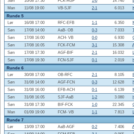
Søn
10/08 17:30
FCK-AGF
1-0
14.740
Man
11/08 19:00
VB-SJF
2-1
6.013
Runde 5
Lør
16/08 17:00
RFC-EFB
1-1
6.350
Søn
17/08 14:00
AaB- OB
0-3
7.033
Søn
17/08 16:00
ACH- VB
0-0
6.930
Søn
17/08 16:05
FCK-FCM
3-1
15.308
Søn
17/08 17:30
AGF-BIF
2-1
16.032
Søn
17/08 19:30
FCN-SJF
0-1
2.019
Runde 6
Lør
30/08 17:00
OB-RFC
2-1
8.105
Søn
31/08 14:00
AGF-FCN
0-3
12.628
Søn
31/08 16:00
EFB-ACH
0-1
6.139
Søn
31/08 16:05
SJF-AaB
1-2
3.080
Søn
31/08 17:30
BIF-FCK
1-0
22.345
Man
01/09 19:00
FCM- VB
1-1
7.813
Runde 7
Lør
13/09 17:00
AaB-AGF
0-2
7.406