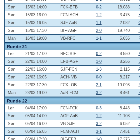
Søn
15/03 14:00
FCK-EFB
0-2
18.088
Søn
15/03 16:00
FCN-ACH
1-2
3.475
Søn
15/03 16:05
SJF-AaB
1-1
2.082
Søn
15/03 17:30
BIF-AGF
2-0
19.740
Man
16/03 19:00
VB-RFC
1-1
5.655
Runde 21
Lør
21/03 17:00
RFC-BIF
0-2
8.550
Søn
22/03 14:00
EFB-AGF
1-0
8.256
Søn
22/03 16:00
SJF-FCN
1-3
2.115
Søn
22/03 16:05
ACH- VB
0-0
8.217
Søn
22/03 17:30
FCK- OB
2-1
19.093
Man
23/03 19:00
AaB-FCM
3-2
8.461
Runde 22
Lør
04/04 17:00
FCN-FCK
0-3
8.443
Søn
05/04 14:00
AGF-AaB
1-2
11.103
Søn
05/04 16:00
VB-SJF
3-2
6.052
Søn
05/04 16:05
FCM-ACH
3-1
7.451
Søn
05/04 17:30
BIF-EFB
1-0
17.275