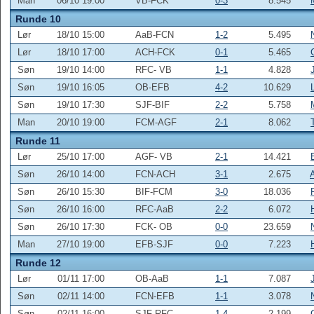
Man
06/10 19:00
VB-FCK
0-3
8.545
Runde 10
Lør
18/10 15:00
AaB-FCN
1-2
5.495
Lør
18/10 17:00
ACH-FCK
0-1
5.465
Søn
19/10 14:00
RFC- VB
1-1
4.828
Søn
19/10 16:05
OB-EFB
4-2
10.629
Søn
19/10 17:30
SJF-BIF
2-2
5.758
Man
20/10 19:00
FCM-AGF
2-1
8.062
Runde 11
Lør
25/10 17:00
AGF- VB
2-1
14.421
Søn
26/10 14:00
FCN-ACH
3-1
2.675
Søn
26/10 15:30
BIF-FCM
3-0
18.036
Søn
26/10 16:00
RFC-AaB
2-2
6.072
Søn
26/10 17:30
FCK- OB
0-0
23.659
Man
27/10 19:00
EFB-SJF
0-0
7.223
Runde 12
Lør
01/11 17:00
OB-AaB
1-1
7.087
Søn
02/11 14:00
FCN-EFB
1-1
3.078
Søn
02/11 16:00
SJF-RFC
1-4
2.199