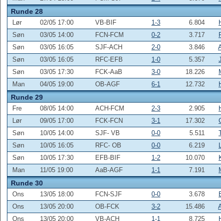
Runde 28
Lør
02/05 17:00
VB-BIF
1-3
6.804
Søn
03/05 14:00
FCN-FCM
0-2
3.717
Søn
03/05 16:05
SJF-ACH
2-0
3.846
Søn
03/05 16:05
RFC-EFB
1-0
5.357
Søn
03/05 17:30
FCK-AaB
3-0
18.226
Man
04/05 19:00
OB-AGF
6-1
12.732
Runde 29
Fre
08/05 14:00
ACH-FCM
2-3
2.905
Lør
09/05 17:00
FCK-FCN
3-1
17.302
Søn
10/05 14:00
SJF- VB
0-0
5.511
Søn
10/05 16:05
RFC- OB
0-0
6.219
Søn
10/05 17:30
EFB-BIF
1-2
10.070
Man
11/05 19:00
AaB-AGF
1-1
7.191
Runde 30
Ons
13/05 18:00
FCN-SJF
0-0
3.678
Ons
13/05 20:00
OB-FCK
3-2
15.486
Ons
13/05 20:00
VB-ACH
1-1
8.725