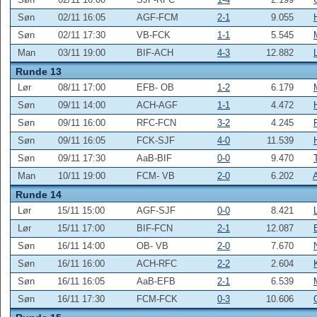
Søn
02/11 16:05
AGF-FCM
2-1
9.055
Søn
02/11 17:30
VB-FCK
1-1
5.545
Man
03/11 19:00
BIF-ACH
4-3
12.882
Runde 13
Lør
08/11 17:00
EFB- OB
1-2
6.179
Søn
09/11 14:00
ACH-AGF
1-1
4.472
Søn
09/11 16:00
RFC-FCN
3-2
4.245
Søn
09/11 16:05
FCK-SJF
4-0
11.539
Søn
09/11 17:30
AaB-BIF
0-0
9.470
Man
10/11 19:00
FCM- VB
2-0
6.202
Runde 14
Lør
15/11 15:00
AGF-SJF
0-0
8.421
Lør
15/11 17:00
BIF-FCN
2-1
12.087
Søn
16/11 14:00
OB- VB
2-0
7.670
Søn
16/11 16:00
ACH-RFC
2-2
2.604
Søn
16/11 16:05
AaB-EFB
2-1
6.539
Søn
16/11 17:30
FCM-FCK
0-3
10.606