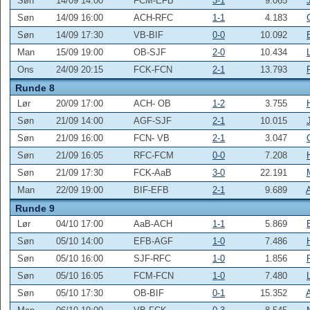
Søn
14/09 14:00
FCM-EFB
3-1
9.065
Søn
14/09 16:00
ACH-RFC
1-1
4.183
Søn
14/09 17:30
VB-BIF
0-0
10.092
Man
15/09 19:00
OB-SJF
2-0
10.434
Ons
24/09 20:15
FCK-FCN
2-1
13.793
Runde 8
Lør
20/09 17:00
ACH- OB
1-2
3.755
Søn
21/09 14:00
AGF-SJF
2-1
10.015
Søn
21/09 16:00
FCN- VB
2-1
3.047
Søn
21/09 16:05
RFC-FCM
0-0
7.208
Søn
21/09 17:30
FCK-AaB
3-0
22.191
Man
22/09 19:00
BIF-EFB
2-1
9.689
Runde 9
Lør
04/10 17:00
AaB-ACH
1-1
5.869
Søn
05/10 14:00
EFB-AGF
1-0
7.486
Søn
05/10 16:00
SJF-RFC
1-0
1.856
Søn
05/10 16:05
FCM-FCN
1-0
7.480
Søn
05/10 17:30
OB-BIF
0-1
15.352