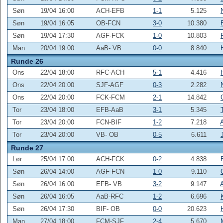
Søn
19/04 16:00
ACH-EFB
1-1
5.125
Søn
19/04 16:05
OB-FCN
3-0
10.380
Søn
19/04 17:30
AGF-FCK
1-0
10.803
Man
20/04 19:00
AaB- VB
0-0
8.840
Runde 26
Ons
22/04 18:00
RFC-ACH
5-1
4.416
Ons
22/04 20:00
SJF-AGF
0-3
2.282
Ons
22/04 20:00
FCK-FCM
2-1
14.842
Tor
23/04 18:00
EFB-AaB
3-1
5.345
Tor
23/04 20:00
FCN-BIF
1-2
7.218
Tor
23/04 20:00
VB- OB
0-5
6.611
Runde 27
Lør
25/04 17:00
ACH-FCK
0-2
4.838
Søn
26/04 14:00
AGF-FCN
1-0
9.110
Søn
26/04 16:00
EFB- VB
3-2
9.147
Søn
26/04 16:05
AaB-RFC
1-2
6.696
Søn
26/04 17:30
BIF- OB
0-0
20.623
Man
27/04 18:00
FCM-SJF
2-4
5.670