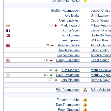
10'
Jeremiah White
Steffen Rasmussen
Jesper Christ
Ole Budtz
Ulrik Laursen
Ulrik Lindkvist
Oscar Wendt
46'
Mark Howard
Mikael Anton
Arthur Sorin
Jesper Grønk
Jerry Lucena
Hjalte Bo Nør
Jens Gjesing
William Kvist
79'
Jeremiah White
Atiba Hutchin
Jakob Poulsen
Libor Sionko
Kasper Povlsen
Ailton Almeid
66'
Benny Feilhaber
César Santin
46'
Kim Madsen
Mathias Zank
66'
Davit Devdariani
Martin Vingaa
79'
Lars Pleidrup
Dame N'Doye
Erik Rasmussen
Ståle Solbak
Frederik Krabbe
Dan Thomassen
Peter Graulund