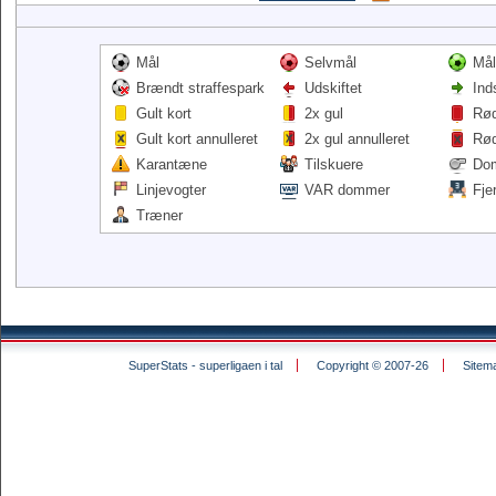
Mål
Selvmål
Mål
Brændt straffespark
Udskiftet
Ind
Gult kort
2x gul
Rød
Gult kort annulleret
2x gul annulleret
Rød
Karantæne
Tilskuere
Do
Linjevogter
VAR dommer
Fje
Træner
SuperStats - superligaen i tal
Copyright © 2007-26
Sitem