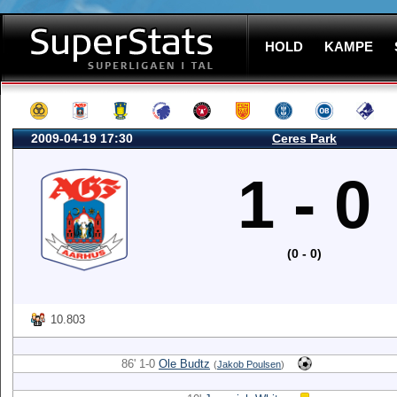
HOLD
KAMPE
2009-04-19 17:30
Ceres Park
1 - 0
(0 - 0)
10.803
86' 1-0
Ole Budtz
(
Jakob Poulsen
)