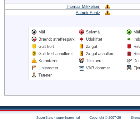
Thomas Mikkelsen
Patrick Pentz
Mål
Selvmål
Mål
Brændt straffespark
Udskiftet
Ind
Gult kort
2x gul
Rød
Gult kort annulleret
2x gul annulleret
Rød
Karantæne
Tilskuere
Do
Linjevogter
VAR dommer
Fje
Træner
SuperStats - superligaen i tal
Copyright © 2007-26
Sitem