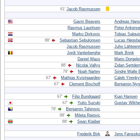
61'
Jacob Rasmussen
Gavin Beavers
Andreas Han
Rasmus Lauritsen
Peter Ankers
Marko Divkovic
Tobias Salqui
88'
Sebastian Sebulonsen
Lucas Høgsbe
Jacob Rasmussen
Juho Lähteen
Jordi Vanlerberghe
Mark Brink
Daniel Wass
Mario Dorgele
88'
Nicolai Vallys
Zidan Sertdem
79'
Noah Nartey
Sindre Walle 
67'
Mathias Kvistgaarden
Caleb Yirenky
67'
Clement Bischoff
Benjamin Nyg
67'
Filip Bundgaard
Kian Hansen
67'
Yuito Suzuki
Gustav Wikh
79'
Benjamin Tahirovic
88'
Mileta Rajovic
88'
Sean Klaiber
Frederik Birk
Jens Fønssko