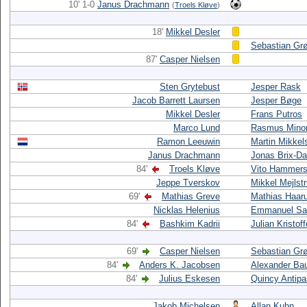
10' 1-0
Janus Drachmann
(
Troels Kløve
)
18'
Mikkel Desler
Sebastian Gr
87'
Casper Nielsen
Sten Grytebust
Jesper Rask
Jacob Barrett Laursen
Jesper Bøge
Mikkel Desler
Frans Putros
Marco Lund
Rasmus Minor
Ramon Leeuwin
Martin Mikkel
Janus Drachmann
Jonas Brix-D
84'
Troels Kløve
Vito Hammersh
Jeppe Tverskov
Mikkel Mejlst
69'
Mathias Greve
Mathias Haar
Nicklas Helenius
Emmanuel Sa
84'
Bashkim Kadrii
Julian Kristof
69'
Casper Nielsen
Sebastian Gr
84'
Anders K. Jacobsen
Alexander Ba
84'
Julius Eskesen
Quincy Antipa
Jakob Michelsen
Allan Kuhn