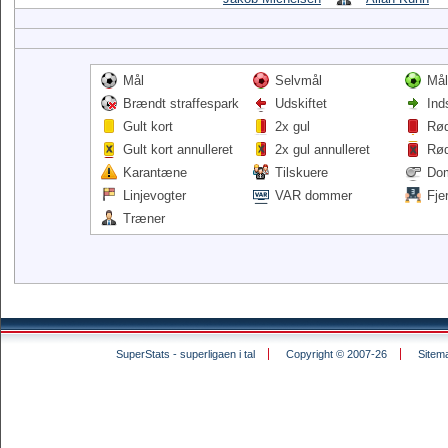
Mål
Selvmål
Mål
Brændt straffespark
Udskiftet
Ind
Gult kort
2x gul
Rød
Gult kort annulleret
2x gul annulleret
Rød
Karantæne
Tilskuere
Do
Linjevogter
VAR dommer
Fje
Træner
SuperStats - superligaen i tal
Copyright © 2007-26
Sitem