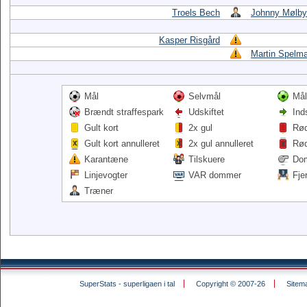
Troels Bech
Johnny Mølby
Kasper Risgård
Martin Spelm
Mål
Selvmål
Mål
Brændt straffespark
Udskiftet
Ind
Gult kort
2x gul
Rød
Gult kort annulleret
2x gul annulleret
Rød
Karantæne
Tilskuere
Do
Linjevogter
VAR dommer
Fje
Træner
SuperStats - superligaen i tal
Copyright © 2007-26
Sitem