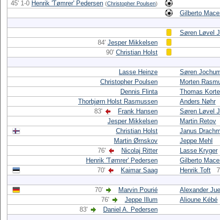
45' 1-0
Henrik 'Tømrer' Pedersen
(
Christopher Poulsen
)
Gilberto Mac
Søren Løvel 
84'
Jesper Mikkelsen
90'
Christian Holst
Lasse Heinze
Søren Jochu
Christopher Poulsen
Morten Rasm
Dennis Flinta
Thomas Korte
Thorbjørn Holst Rasmussen
Anders Nøhr
83'
Frank Hansen
Søren Løvel 
Jesper Mikkelsen
Martin Retov
Christian Holst
Janus Drach
Martin Ørnskov
Jeppe Mehl
76'
Nicolaj Ritter
Lasse Kryger
Henrik 'Tømrer' Pedersen
Gilberto Mac
70'
Kaimar Saag
Henrik Toft
7
70'
Marvin Pourié
Alexander Jue
76'
Jeppe Illum
Alioune Kébé
83'
Daniel A. Pedersen