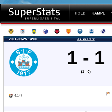
HOLD
KAMPE
2011-09-25 14:00
JYSK Park
1 - 1
(1 - 0)
4.147