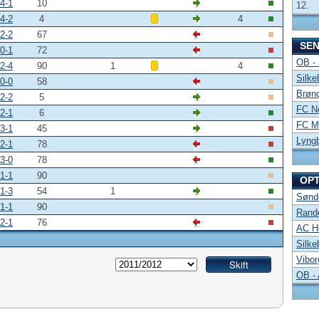
4-1
10
12.
4-2
4
4
2-2
67
SE
0-1
72
OB -
2-4
90
1
4
Silke
0-0
58
Brønd
2-2
5
FC No
2-1
6
FC Mi
3-1
45
Lyng
2-1
78
3-0
78
1-1
90
OP
1-3
54
1
Sønde
1-1
90
Rand
2-1
76
AC Ho
Silke
Vibor
OB -