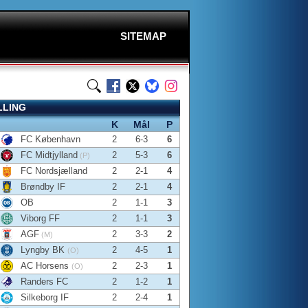
SITEMAP
LLING
K
Mål
P
FC København
2
6-3
6
FC Midtjylland
2
5-3
6
(P)
FC Nordsjælland
2
2-1
4
Brøndby IF
2
2-1
4
OB
2
1-1
3
Viborg FF
2
1-1
3
AGF
2
3-3
2
(M)
Lyngby BK
2
4-5
1
(O)
AC Horsens
2
2-3
1
(O)
Randers FC
2
1-2
1
Silkeborg IF
2
2-4
1