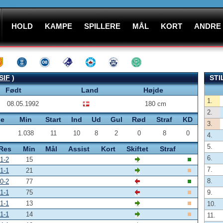
HOLD
KAMPE
SPILLERE
MÅL
KORT
ANDRE
SIF
)
STI
Født
Land
Højde
1.
08.05.1992
180 cm
2.
pe
Min
Start
Ind
Ud
Gul
Rød
Straf
KD
3.
1.038
11
10
8
2
0
8
0
4.
5.
Res
Min
Mål
Assist
Kort
Skiftet
Straf
6.
1-2
15
7.
1-1
21
8.
0-2
77
1-1
75
9.
1-1
13
10.
1-1
14
11.