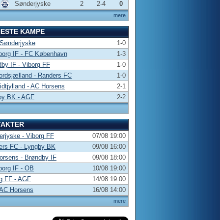
Sønderjyske
2
2-4
0
mere
NESTE KAMPE
 Sønderjyske
1-0
borg IF - FC København
1-3
by IF - Viborg FF
1-0
rdsjælland - Randers FC
1-0
dtjylland - AC Horsens
2-1
by BK - AGF
2-2
TAKTER
rjyske - Viborg FF
07/08 19:00
ers FC - Lyngby BK
09/08 16:00
rsens - Brøndby IF
09/08 18:00
borg IF - OB
10/08 19:00
g FF - AGF
14/08 19:00
 AC Horsens
16/08 14:00
mere