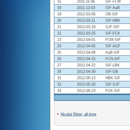
15
2011-11-06
SIF-FCM
18
2011-12-03
SIF-AaB
19
2012-03-05
OB-SIF
20
2012-03-11
SIF-HBK
21
2012-03-18
SJF-SIF
22
2012-03-25
SIF-FCK
23
2012-04-01
FCM-SIF
24
2012-04-05
SIF-AGF
25
2012-04-08
AaB-SIF
26
2012-04-15
FCN-SIF
27
2012-04-22
SIF-LBK
28
2012-04-30
SIF-OB
31
2012-05-13
HBK-SIF
32
2012-05-20
SIF-SJF
33
2012-05-23
FCK-SIF
Nicolaj Ritter, all-time