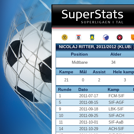
NICOLAJ RITTER, 2011/2012 (KLUB:
Position
Alder
Midtbane
34
Kampe
Mål
Assist
Hele kam
21
0
2
3
Runde
Dato
Kamp
1
2011-07-17
FCM-SIF
5
2011-08-15
SIF-AGF
9
2011-09-18
LBK-SIF
10
2011-09-25
SIF-ACH
11
2011-10-01
SIF-AaB
14
2011-10-29
ACH-SIF