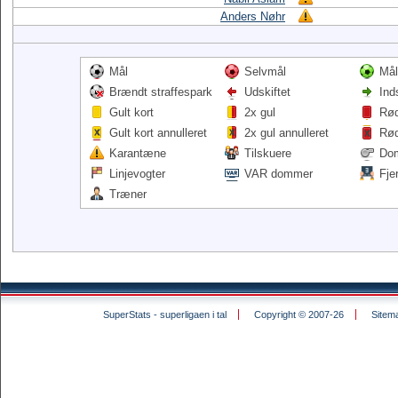
Anders Nøhr
Mål
Selvmål
Mål
Brændt straffespark
Udskiftet
Ind
Gult kort
2x gul
Rød
Gult kort annulleret
2x gul annulleret
Rød
Karantæne
Tilskuere
Do
Linjevogter
VAR dommer
Fje
Træner
SuperStats - superligaen i tal
Copyright © 2007-26
Sitem