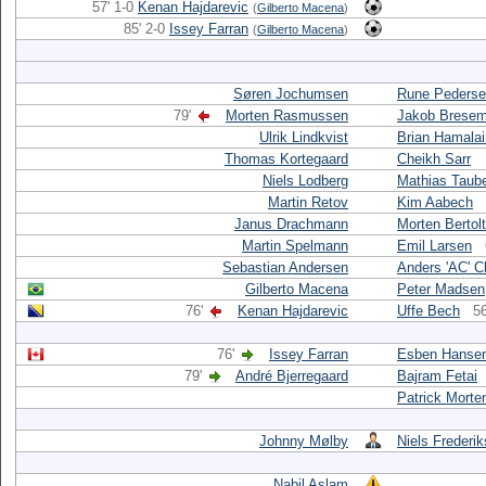
57' 1-0
Kenan Hajdarevic
(
Gilberto Macena
)
85' 2-0
Issey Farran
(
Gilberto Macena
)
Søren Jochumsen
Rune Peders
79'
Morten Rasmussen
Jakob Brese
Ulrik Lindkvist
Brian Hamala
Thomas Kortegaard
Cheikh Sarr
Niels Lodberg
Mathias Taub
Martin Retov
Kim Aabech
Janus Drachmann
Morten Bertolt
Martin Spelmann
Emil Larsen
Sebastian Andersen
Anders 'AC' C
Gilberto Macena
Peter Madsen
76'
Kenan Hajdarevic
Uffe Bech
56
76'
Issey Farran
Esben Hanse
79'
André Bjerregaard
Bajram Fetai
Patrick Morte
Johnny Mølby
Niels Frederi
Nabil Aslam