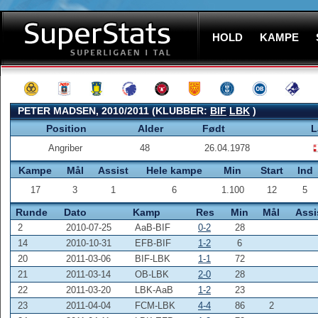
HOLD
KAMPE
PETER MADSEN, 2010/2011 (KLUBBER:
BIF
LBK
)
Position
Alder
Født
L
Angriber
48
26.04.1978
Kampe
Mål
Assist
Hele kampe
Min
Start
Ind
17
3
1
6
1.100
12
5
Runde
Dato
Kamp
Res
Min
Mål
Assi
2
2010-07-25
AaB-BIF
0-2
28
14
2010-10-31
EFB-BIF
1-2
6
20
2011-03-06
BIF-LBK
1-1
72
21
2011-03-14
OB-LBK
2-0
28
22
2011-03-20
LBK-AaB
1-2
23
23
2011-04-04
FCM-LBK
4-4
86
2