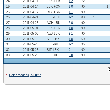
24
2011-04-11
LBK-EFB
1-2
72
19
2011-04-14
LBK-FCM
1-0
90
1
25
2011-04-17
RFC-LBK
1-1
90
26
2011-04-21
LBK-FCK
1-2
80
1
27
2011-04-25
ACH-LBK
2-0
90
28
2011-05-01
LBK-FCN
1-0
90
29
2011-05-06
AaB-LBK
2-1
90
30
2011-05-15
SJF-LBK
1-0
60
31
2011-05-20
LBK-BIF
1-2
36
32
2011-05-25
SIF-LBK
0-1
69
33
2011-05-29
LBK-OB
2-0
90
Peter Madsen, all-time