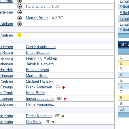
en Frank
Lyngb
Hans Erfurt
3-1 33'
Silke
edersen
Silke
Morten Bruun
4-2 70'
Lyngb
 Nielsen
Lyngb
Silke
 Nielsen
STI
odersen
Gert Kristoffersen
k Risom
Brian Skaarup
1.
henborg
Flemming Møldrup
2.
stiansen
Jakob Kjeldbjerg
3.
ohn Helt
Henrik Larsen
4.
 Hansen
Morten Bruun
5.
 Nielsen
Michael Hansen
6.
 Ezeugo
Frank Andersen
79'
7.
en Frank
Hans Erfurt
8.
stensen
Ingvar Johansen
65'
9.
edersen
Heine Fernandez
10.
lan Kuhn
Peder Knudsen
65'
se Kuhn
Ole Skov
79'