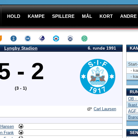
HOLD
KAMPE
SPILLERE
MÅL
KORT
ANDRE
Lyngby Stadion
6. runde 1991
KAM
5 - 2
Start
- kam
- kam
(3 - 1)
RU
OB -
Ikast
Carl Laursen
AGF 
Brønd
 Hansen
SEN
en Frank