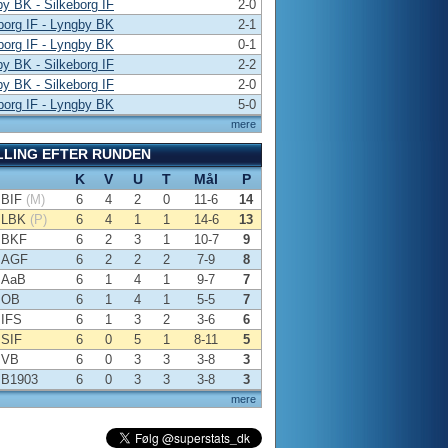
y BK - Silkeborg IF
2-0
borg IF - Lyngby BK
2-1
borg IF - Lyngby BK
0-1
y BK - Silkeborg IF
2-2
y BK - Silkeborg IF
2-0
borg IF - Lyngby BK
5-0
mere
LLING EFTER RUNDEN
K
V
U
T
Mål
P
BIF
(M)
6
4
2
0
11-6
14
LBK
(P)
6
4
1
1
14-6
13
BKF
6
2
3
1
10-7
9
AGF
6
2
2
2
7-9
8
AaB
6
1
4
1
9-7
7
OB
6
1
4
1
5-5
7
IFS
6
1
3
2
3-6
6
SIF
6
0
5
1
8-11
5
VB
6
0
3
3
3-8
3
B1903
6
0
3
3
3-8
3
mere