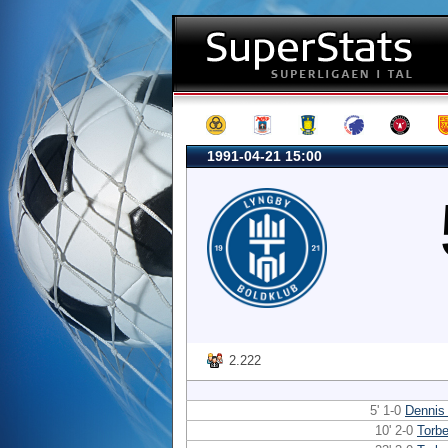
1991-04-21 15:00
2.222
5' 1-0
Dennis
10' 2-0
Torb