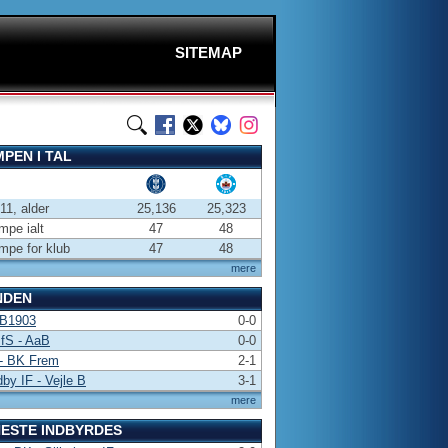
SITEMAP
PEN I TAL
-11, alder
25,136
25,323
pe ialt
47
48
pe for klub
47
48
mere
NDEN
 B1903
0-0
 fS - AaB
0-0
- BK Frem
2-1
by IF - Vejle B
3-1
mere
ESTE INDBYRDES