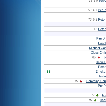
23' 3-0
Torb
50' 4-1
Per P
73' 5-2
Peter
17'
Peter
Kim Br
Henri
Michael Got
Claus Chri
65'
J
Dennis
Peter
Emeka
Torb
75'
Flemming Chri
Per P
65'
Al
75'
Has