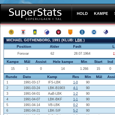
HOLD
KAMPE
MICHAEL GOTHENBORG, 1991 (KLUB:
LBK
)
Position
Alder
Født
L
Forsvar
62
28.07.1964
Kampe
Mål
Assist
Hele kampe
Min
Start
Ind
15
1
0
14
1.266
15
0
Runde
Dato
Kamp
Res
Min
Mål
Assi
1
1991-03-17
IFS-LBK
1-0
90
2
1991-03-24
LBK-B1903
4-1
90
3
1991-04-01
AaB-LBK
1-2
90
4
1991-04-07
LBK-BKF
1-1
90
5
1991-04-14
VB-LBK
0-2
90
6
1991-04-21
LBK-SIF
5-2
90