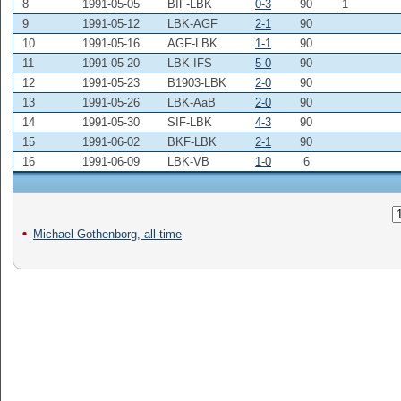
8
1991-05-05
BIF-LBK
0-3
90
1
9
1991-05-12
LBK-AGF
2-1
90
10
1991-05-16
AGF-LBK
1-1
90
11
1991-05-20
LBK-IFS
5-0
90
12
1991-05-23
B1903-LBK
2-0
90
13
1991-05-26
LBK-AaB
2-0
90
14
1991-05-30
SIF-LBK
4-3
90
15
1991-06-02
BKF-LBK
2-1
90
16
1991-06-09
LBK-VB
1-0
6
Michael Gothenborg, all-time