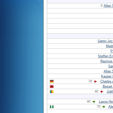
6'
Allan
Søren Jo
Mads
P
Steffen E
Rasmus 
Sør
Allan
Kasper 
78'
Charles
Besart
46'
Joë
46'
Lasse Ho
78'
Ab