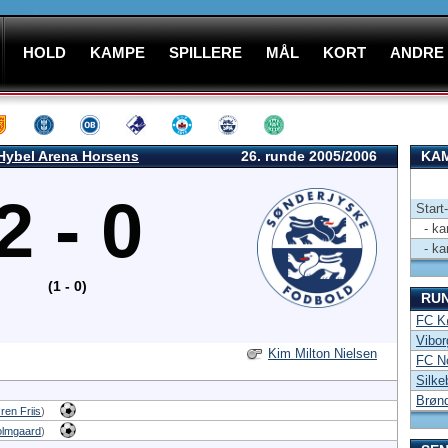
HOLD
KAMPE
SPILLERE
MÅL
KORT
ANDRE
Hybel Arena Horsens
26. runde 2005/2006
KAM
2 - 0
Start
- kam
- kam
(1 - 0)
RU
FC Kø
Vibor
Kim Milton Nielsen
FC N
Silke
Brønd
ren Friis
)
olmgaard
)