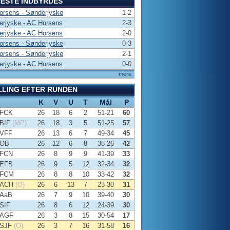
ESTE INDBYRDES
orsens - Sønderjyske
1-2
erjyske - AC Horsens
2-3
erjyske - AC Horsens
2-0
orsens - Sønderjyske
0-3
orsens - Sønderjyske
2-1
erjyske - AC Horsens
0-0
mere
LLING EFTER RUNDEN
K
V
U
T
Mål
P
FCK
26
18
6
2
51-21
60
BIF
(MP)
26
18
3
5
51-25
57
VFF
26
13
6
7
49-34
45
OB
26
12
6
8
38-26
42
FCN
26
8
9
9
41-39
33
EFB
26
9
5
12
32-34
32
FCM
26
8
8
10
33-42
32
ACH
(O)
26
6
13
7
23-30
31
AaB
26
7
9
10
39-40
30
SIF
26
8
6
12
24-39
30
AGF
26
3
8
15
30-54
17
SJF
(O)
26
3
7
16
31-58
16