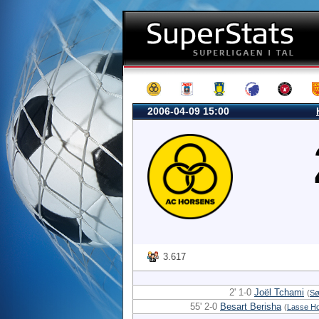
2006-04-09 15:00
3.617
2' 1-0
Joël Tchami
(
Sø
55' 2-0
Besart Berisha
(
Lasse H