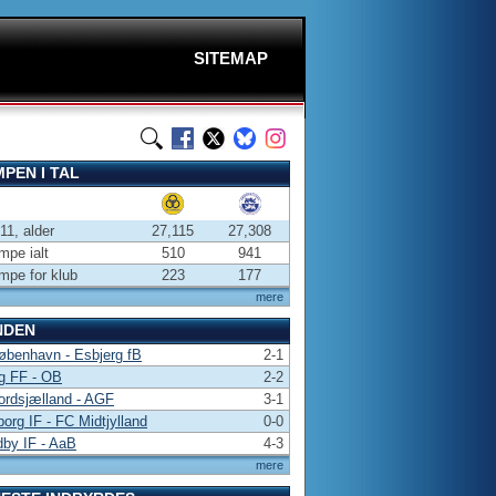
SITEMAP
PEN I TAL
-11, alder
27,115
27,308
pe ialt
510
941
pe for klub
223
177
mere
NDEN
benhavn - Esbjerg fB
2-1
g FF - OB
2-2
ordsjælland - AGF
3-1
borg IF - FC Midtjylland
0-0
by IF - AaB
4-3
mere