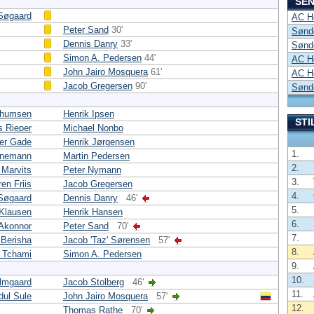
SEN
 Søgaard
AC H
Peter Sand
30'
Sønd
Dennis Danry
33'
Sønd
Simon A. Pedersen
44'
AC H
John Jairo Mosquera
61'
AC H
Jacob Gregersen
90'
Sønd
chumsen
Henrik Ipsen
STI
 Rieper
Michael Nonbo
er Gade
Henrik Jørgensen
1.
rnemann
Martin Pedersen
2.
Marvits
Peter Nymann
3.
en Friis
Jacob Gregersen
4.
 Søgaard
Dennis Danry
46'
5.
Klausen
Henrik Hansen
6.
 Akonnor
Peter Sand
70'
7.
 Berisha
Jacob 'Taz' Sørensen
57'
8.
l Tchami
Simon A. Pedersen
9.
10.
lmgaard
Jacob Stolberg
46'
11.
dul Sule
John Jairo Mosquera
57'
12.
Thomas Rathe
70'