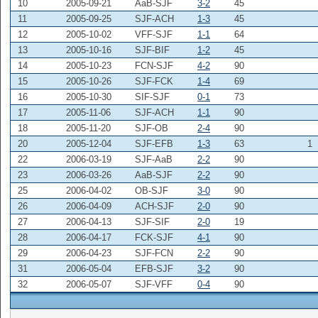
10
2005-09-21
AaB-SJF
3-2
45
11
2005-09-25
SJF-ACH
1-3
45
12
2005-10-02
VFF-SJF
1-1
64
13
2005-10-16
SJF-BIF
1-2
45
14
2005-10-23
FCN-SJF
4-2
90
15
2005-10-26
SJF-FCK
1-4
69
16
2005-10-30
SIF-SJF
0-1
73
17
2005-11-06
SJF-ACH
1-1
90
18
2005-11-20
SJF-OB
2-4
90
20
2005-12-04
SJF-EFB
1-3
63
1
22
2006-03-19
SJF-AaB
2-2
90
23
2006-03-26
AaB-SJF
2-2
90
25
2006-04-02
OB-SJF
3-0
90
26
2006-04-09
ACH-SJF
2-0
90
27
2006-04-13
SJF-SIF
2-0
19
28
2006-04-17
FCK-SJF
4-1
90
29
2006-04-23
SJF-FCN
2-2
90
31
2006-05-04
EFB-SJF
3-2
90
32
2006-05-07
SJF-VFF
0-4
90