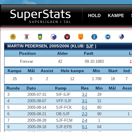
HOLD
KAMPE
MARTIN PEDERSEN, 2005/2006 (KLUB:
SJF
)
Position
Alder
Født
L
Forsvar
42
09.10.1983
Kampe
Mål
Assist
Hele kampe
Min
Start
Ind
25
0
2
12
1.708
18
7
Runde
Dato
Kamp
Res
Min
Mål
Assi
3
2005-07-31
SIF-SJF
3-2
29
4
2005-08-07
VFF-SJF
3-1
31
5
2005-08-14
SJF-FCK
0-1
80
6
2005-08-21
OB-SJF
2-3
90
1
7
2005-08-28
SJF-FCM
2-4
1
9
2005-09-18
SJF-EFB
0-1
64