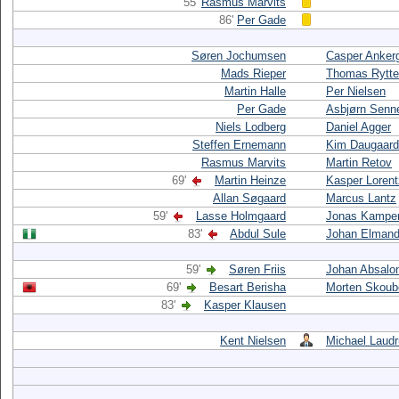
55'
Rasmus Marvits
86'
Per Gade
Søren Jochumsen
Casper Anker
Mads Rieper
Thomas Rytte
Martin Halle
Per Nielsen
Per Gade
Asbjørn Senn
Niels Lodberg
Daniel Agger
Steffen Ernemann
Kim Daugaard
Rasmus Marvits
Martin Retov
69'
Martin Heinze
Kasper Loren
Allan Søgaard
Marcus Lantz
59'
Lasse Holmgaard
Jonas Kampe
83'
Abdul Sule
Johan Elmand
59'
Søren Friis
Johan Absalo
69'
Besart Berisha
Morten Skoub
83'
Kasper Klausen
Kent Nielsen
Michael Laud