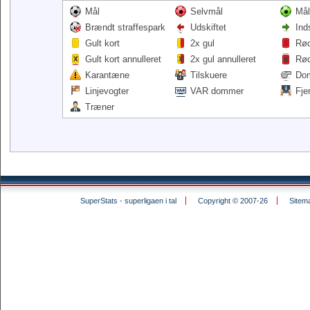
Mål
Selvmål
Mål
Brændt straffespark
Udskiftet
Ind
Gult kort
2x gul
Rød
Gult kort annulleret
2x gul annulleret
Rød
Karantæne
Tilskuere
Do
Linjevogter
VAR dommer
Fje
Træner
SuperStats - superligaen i tal
Copyright © 2007-26
Sitem