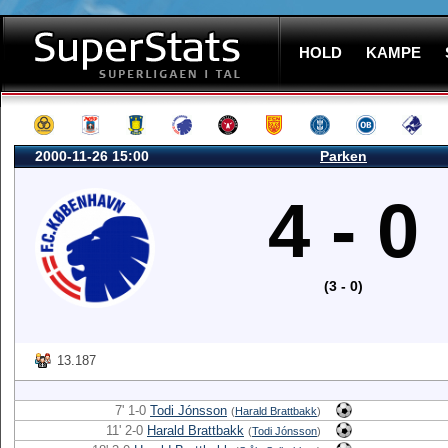
HOLD
KAMPE
2000-11-26 15:00
Parken
4 - 0
(3 - 0)
13.187
7' 1-0
Todi Jónsson
(
Harald Brattbakk
)
11' 2-0
Harald Brattbakk
(
Todi Jónsson
)