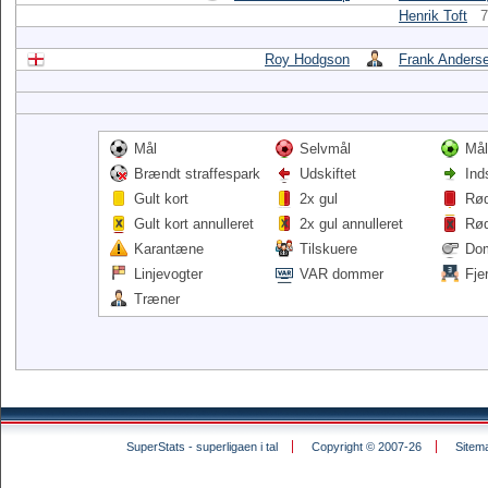
Henrik Toft
7
Roy Hodgson
Frank Anders
Mål
Selvmål
Mål
Brændt straffespark
Udskiftet
Ind
Gult kort
2x gul
Rød
Gult kort annulleret
2x gul annulleret
Rød
Karantæne
Tilskuere
Do
Linjevogter
VAR dommer
Fje
Træner
SuperStats - superligaen i tal
Copyright © 2007-26
Sitem