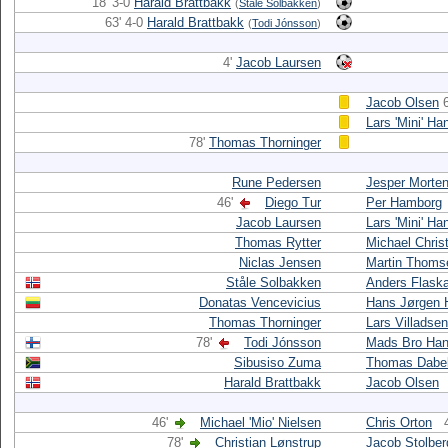
18' 3-0
Harald Brattbakk
(
Ståle Solbakken
)
63' 4-0
Harald Brattbakk
(
Todi Jónsson
)
4'
Jacob Laursen
Jacob Olsen
Lars 'Mini' Ha
78'
Thomas Thorninger
Rune Pedersen
Jesper Morte
46'
Diego Tur
Per Hamborg
Jacob Laursen
Lars 'Mini' Ha
Thomas Rytter
Michael Chris
Niclas Jensen
Martin Thoms
Ståle Solbakken
Anders Flask
Donatas Vencevicius
Hans Jørgen 
Thomas Thorninger
Lars Villadsen
78'
Todi Jónsson
Mads Bro Ha
Sibusiso Zuma
Thomas Dabel
Harald Brattbakk
Jacob Olsen
46'
Michael 'Mio' Nielsen
Chris Orton
78'
Christian Lønstrup
Jacob Stolber