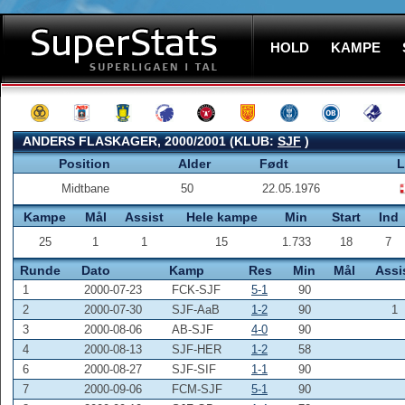
HOLD
KAMPE
ANDERS FLASKAGER, 2000/2001 (KLUB:
SJF
)
Position
Alder
Født
L
Midtbane
50
22.05.1976
Kampe
Mål
Assist
Hele kampe
Min
Start
Ind
25
1
1
15
1.733
18
7
Runde
Dato
Kamp
Res
Min
Mål
Assi
1
2000-07-23
FCK-SJF
5-1
90
2
2000-07-30
SJF-AaB
1-2
90
1
3
2000-08-06
AB-SJF
4-0
90
4
2000-08-13
SJF-HER
1-2
58
6
2000-08-27
SJF-SIF
1-1
90
7
2000-09-06
FCM-SJF
5-1
90