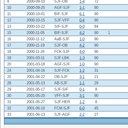
8
2000-09-10
SJF-OB
1-4
72
10
2000-09-25
AGF-SJF
1-1
90
11
2000-10-01
BIF-SJF
6-1
90
12
2000-10-15
SJF-VFF
0-4
90
13
2000-10-22
SIF-SJF
0-0
84
15
2000-11-05
BIF-SJF
4-2
90
1
16
2000-11-12
AaB-SJF
1-0
90
17
2000-11-19
SJF-OB
4-2
90
18
2000-11-26
FCK-SJF
4-0
90
19
2001-03-11
SJF-LBK
1-3
90
20
2001-03-18
AGF-SJF
1-0
90
24
2001-04-16
SJF-FCK
1-2
31
25
2001-04-22
OB-SJF
3-1
21
28
2001-05-13
AB-SJF
1-1
29
29
2001-05-17
SJF-SIF
0-1
8
30
2001-05-20
VFF-SJF
3-1
90
31
2001-05-27
SJF-HER
1-2
8
32
2001-06-10
FCM-SJF
6-0
45
33
2001-06-13
SJF-AGF
2-2
27