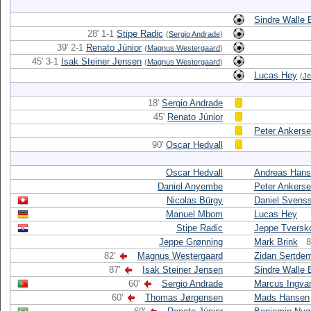
Sindre Walle 
28' 1-1
Stipe Radic
(
Sergio Andrade
)
39' 2-1
Renato Júnior
(
Magnus Westergaard
)
45' 3-1
Isak Steiner Jensen
(
Magnus Westergaard
)
Lucas Hey
(
Je
18'
Sergio Andrade
45'
Renato Júnior
Peter Ankers
90'
Oscar Hedvall
Oscar Hedvall
Andreas Han
Daniel Anyembe
Peter Ankers
Nicolas Bürgy
Daniel Svens
Manuel Mbom
Lucas Hey
Stipe Radic
Jeppe Tversk
Jeppe Grønning
Mark Brink
8
82'
Magnus Westergaard
Zidan Sertdem
87'
Isak Steiner Jensen
Sindre Walle 
60'
Sergio Andrade
Marcus Ingva
60'
Thomas Jørgensen
Mads Hansen