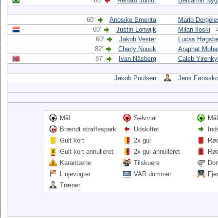
60'
Renato Júnior
Benjamin Nyg
60'
Anosike Ementa
Mario Dorgele
60'
Justin Lonwijk
Milan Iloski
60'
Jakob Vester
Lucas Høgsbe
82'
Charly Nouck
Araphat Moh
87'
Ivan Näsberg
Caleb Yirenky
Jakob Poulsen
Jens Fønssko
Mål
Selvmål
Mål
Brændt straffespark
Udskiftet
Ind
Gult kort
2x gul
Rød
Gult kort annulleret
2x gul annulleret
Rød
Karantæne
Tilskuere
Do
Linjevogter
VAR dommer
Fje
Træner