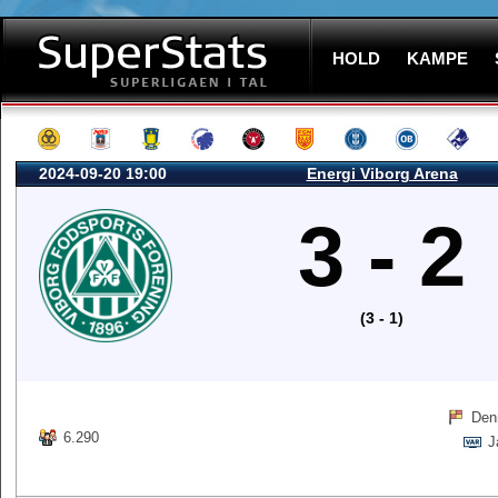
HOLD
KAMPE
2024-09-20 19:00
Energi Viborg Arena
3 - 2
(3 - 1)
Den
6.290
J